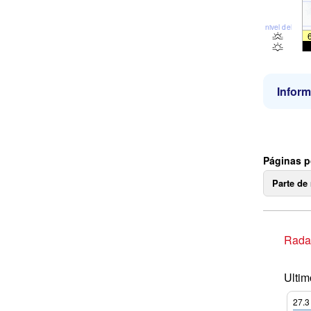
nivel del mar
Inform
Páginas p
Parte de
Radar
Ultim
27.3