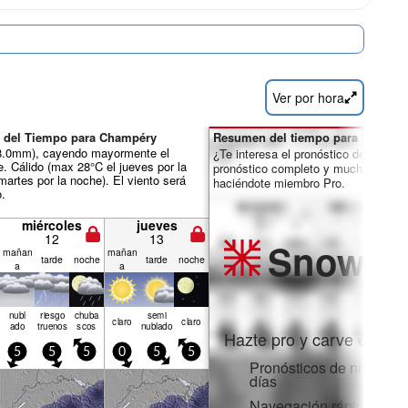
Ver por hora
 del Tiempo para Champéry
Resumen del tiempo para los días 
ál 8.0mm), cayendo mayormente el
¿Te interesa el pronóstico de 16 día
e. Cálido (max 28°C el jueves por la
pronóstico completo y muchas más 
martes por la noche). El viento será
haciéndote miembro Pro.
o.
miércoles
jueves
12
13
Snow
Pr
mañan
mañan
tarde
noche
tarde
noche
a
a
nubl
riesgo
chuba
semi
claro
claro
ado
truenos
scos
nublado
Hazte pro y carve en:
5
5
5
0
5
5
Pronósticos de nieve po
días
Navegación rápida sin 