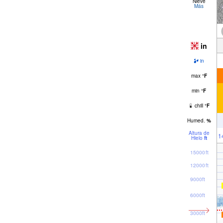
Nieve
Más
in
in
max
°
F
min
°
F
chill
°
F
Humed.
%
Altura de
1
Hielo
ft
15000ft
12000ft
9000ft
6000ft
3000ft