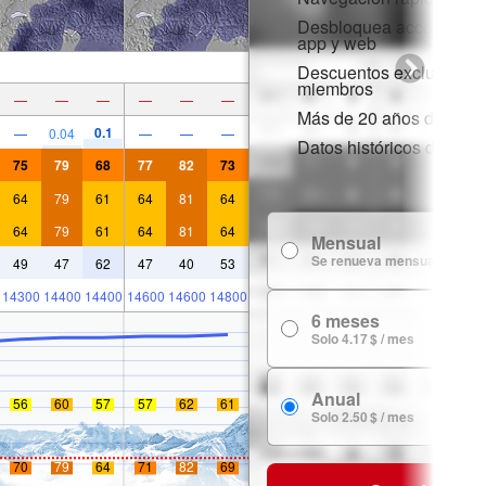
Desbloquea acceso comp
app y web
Descuentos exclusivos 
miembros
—
—
—
—
—
—
Más de 20 años de histor
0.1
—
0.04
—
—
—
Datos históricos de niev
75
79
68
77
82
73
64
79
61
64
81
64
64
79
61
64
81
64
Mensual
Se renueva mensualmente
49
47
62
47
40
53
14300
14400
14400
14600
14600
14800
6 meses
Solo 4.17 $ / mes
Anual
56
60
57
57
62
61
Solo 2.50 $ / mes
70
79
64
71
82
69