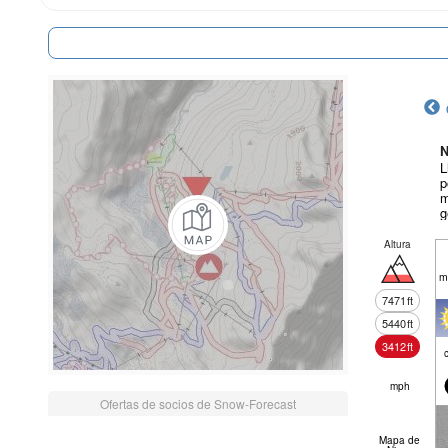
N
L
p
m
g
Altura
m
7471
ft
5440
ft
3412
ft
mph
Ofertas de socios de Snow-Forecast
Mapa de