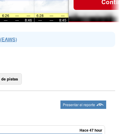
Continuar
6:26
—
—
6:28
—
—
—
—
8:46
—
—
8:45
s (EAWS)
 de pistas
Presentar el reporte
Hace 47 hour