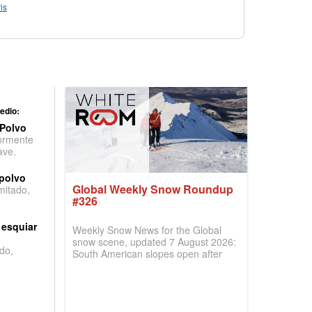
is
edio:
 Polvo
ormente
ave.
 polvo
Global Weekly Snow Roundup
imitado,
#326
 esquiar
Weekly Snow News for the Global
snow scene, updated 7 August 2026:
do,
South American slopes open after
huge snowfalls, New Zealand posts
best conditions of season so far,
Australian areas open most terrain of
2026, northern hemisphere down to