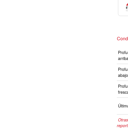
Cond
Profu
arrib
Profu
abajo
Profu
fresc
Últim
Otras
repor