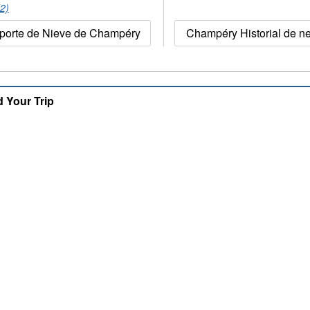
(2)
porte de Nieve de Champéry
Champéry Historial de n
d Your Trip