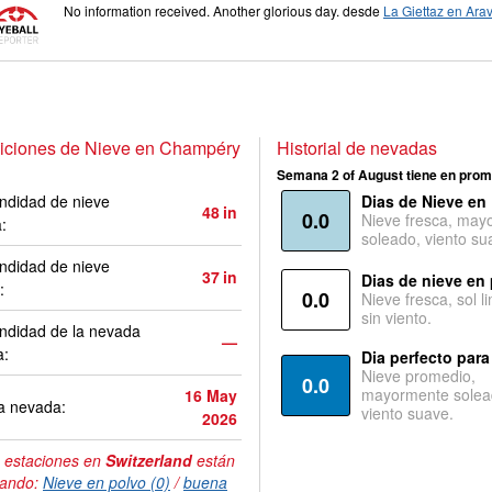
No information received. Another glorious day.
desde
La Giettaz en Arav
iciones de Nieve en Champéry
Historial de nevadas
Semana 2 of August tiene en prom
ndidad de nieve
Dias de Nieve en
48
in
0.0
Nieve fresca, may
a:
soleado, viento su
ndidad de nieve
37
in
Dias de nieve en
:
0.0
Nieve fresca, sol l
sin viento.
ndidad de la nevada
—
a:
Dia perfecto para
Nieve promedio,
0.0
mayormente solea
16 May
a nevada:
viento suave.
2026
 estaciones en
Switzerland
están
tando:
Nieve en polvo (0)
/
buena