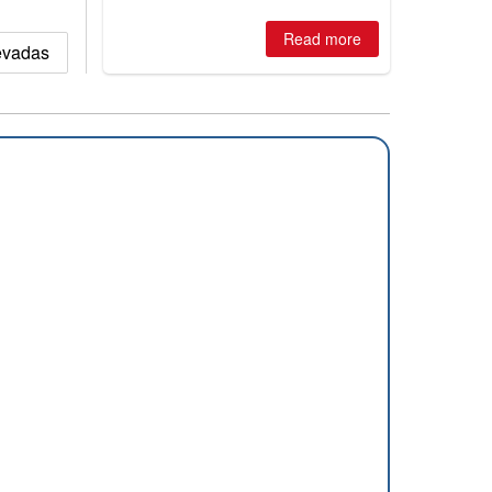
two outdoor areas still open.
Read more
evadas