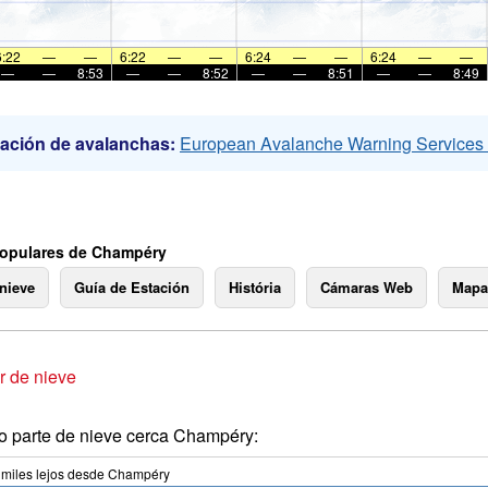
6:22
—
—
6:22
—
—
6:24
—
—
6:24
—
—
—
—
8:53
—
—
8:52
—
—
8:51
—
—
8:49
ación de avalanchas:
European Avalanche Warning Service
opulares de Champéry
 nieve
Guía de Estación
História
Cámaras Web
Mapa
 de nieve
o parte de nieve cerca Champéry:
miles
lejos desde Champéry