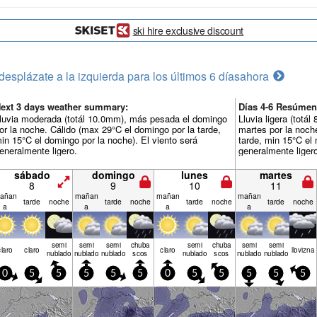
ski hire exclusive discount
desplázate a la izquierda para los últimos 6 días
ahora
ext 3 days weather summary:
Días 4-6 Resúmen
luvia moderada (totál 10.0mm), más pesada el domingo
Lluvia ligera (tot
or la noche. Cálido (max 29°C el domingo por la tarde,
martes por la noch
in 15°C el domingo por la noche). El viento será
tarde, min 15°C el 
eneralmente ligero.
generalmente liger
sábado
domingo
lunes
martes
8
9
10
11
añan
mañan
mañan
mañan
tarde
noche
tarde
noche
tarde
noche
tarde
noche
a
a
a
a
semi
semi
semi
chuba
semi
chuba
semi
semi
claro
claro
claro
llov­izna
nublado
nublado
nublado
scos
nublado
scos
nublado
nublado
0
5
5
5
5
5
0
5
5
5
5
5