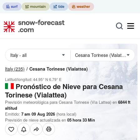
Italy
(235)
Cesana Torinese (Vialattea)
Latitud/longitud:
44.95° N
6.79° E
Pronóstico de Nieve
para Cesana
Torinese (Vialattea)
Previsión meteorológica para Cesana Torinese (Via Lattea) en
6844
ft
altitud
Emitido:
7 am 09 Aug 2026
(hora local)
Previsión de nieve actualizada en
05
hora
33
Min