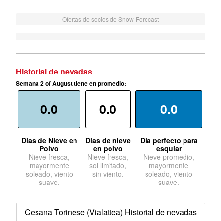
Ofertas de socios de Snow-Forecast
Historial de nevadas
Semana 2 of August tiene en promedio:
0.0
0.0
0.0
Dias de Nieve en
Dias de nieve
Dia perfecto para
Polvo
en polvo
esquiar
Nieve fresca,
Nieve fresca,
Nieve promedio,
mayormente
sol limitado,
mayormente
soleado, viento
sin viento.
soleado, viento
suave.
suave.
Cesana Torinese (Vialattea) Historial de nevadas