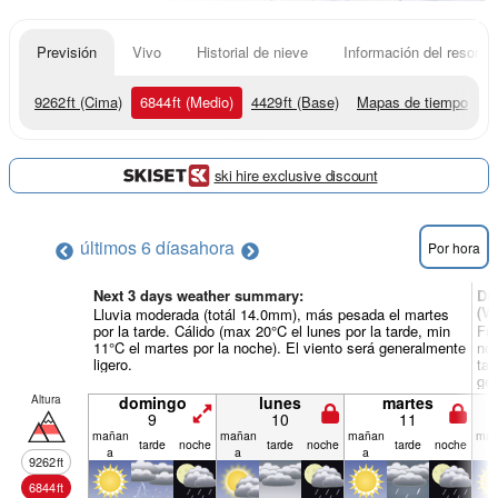
Previsión
Vivo
Historial de nieve
Información del resort
9262
ft
(Cima)
6844
ft
(Medio)
4429
ft
(Base)
Mapas de tiempo
ski hire exclusive discount
últimos 6 días
ahora
Por hora
Next 3 days weather summary:
Dí
(Vi
Lluvia moderada (totál 14.0mm), más pesada el martes
por la tarde. Cálido (max 20°C el lunes por la tarde, min
Fue
11°C el martes por la noche). El viento será generalmente
noc
ligero.
tar
gen
Altura
domingo
lunes
martes
9
10
11
mañan
mañan
mañan
mañ
tarde
noche
tarde
noche
tarde
noche
a
a
a
a
9262
ft
6844
ft