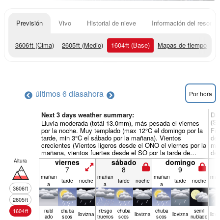
Previsión
Vivo
Historial de nieve
Información del resort
3606
ft
(Cima)
2605
ft
(Medio)
1604
ft
(Base)
Mapas de tiempo
últimos 6 días
ahora
Por hora
Next 3 days weather summary:
Dí
(St
Lluvia moderada (totál 13.0mm), más pesada el viernes
por la noche. Muy templado (max 12°C el domingo por la
Fue
tarde, min 3°C el sábado por la mañana). Vientos
de 
crecientes (Vientos ligeros desde el ONO el viernes por la
mañ
mañana, vientos fuertes desde el SO por la tarde de
dec
sábado).
mañ
Altura
viernes
sábado
domingo
mié
7
8
9
mañan
mañan
mañan
mañ
tarde
noche
tarde
noche
tarde
noche
a
a
a
a
3606
ft
2605
ft
1604
ft
nubl
chuba
riesgo
chuba
chuba
semi
llov­izna
llov­izna
llov­izna
llov­
ado
scos
truenos
scos
scos
nublado