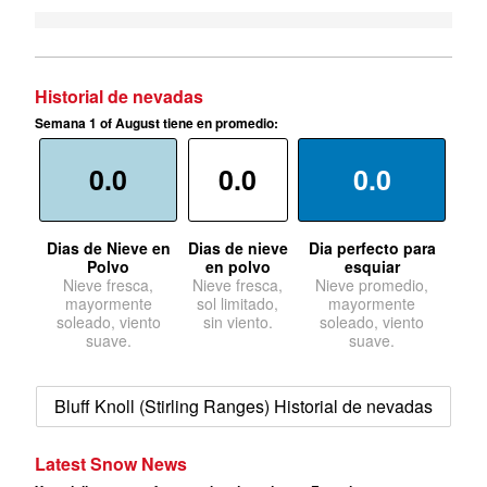
Historial de nevadas
Semana 1 of August tiene en promedio:
0.0
0.0
0.0
Dias de Nieve en
Dias de nieve
Dia perfecto para
Polvo
en polvo
esquiar
Nieve fresca,
Nieve fresca,
Nieve promedio,
mayormente
sol limitado,
mayormente
soleado, viento
sin viento.
soleado, viento
suave.
suave.
Bluff Knoll (Stirling Ranges) Historial de nevadas