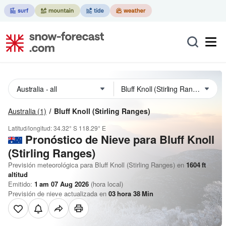
Australia
(1)
Bluff Knoll (Stirling Ranges)
Latitud/longitud:
34.32° S
118.29° E
Pronóstico de Nieve
para Bluff Knoll
(Stirling Ranges)
Previsión meteorológica para Bluff Knoll (Stirling Ranges) en
1604
ft
altitud
Emitido:
1 am 07 Aug 2026
(hora local)
Previsión de nieve actualizada en
03
hora
38
Min