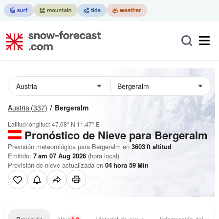
Austria
(337)
Bergeralm
Latitud/longitud:
47.08° N
11.47° E
Pronóstico de Nieve
para Bergeralm
Previsión meteorológica para Bergeralm en
3603
ft
altitud
Emitido:
7 am 07 Aug 2026
(hora local)
Previsión de nieve actualizada en
04
hora
59
Min