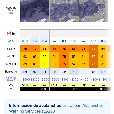
Mapa de
Nieve
Más
in
—
—
—
—
—
—
—
—
—
0.5
0.4
0.1
0.2
0.08
—
0.04
—
0.04
in
70
70
61
72
75
68
75
81
64
7
max
°
F
63
63
55
61
75
59
64
77
61
6
min
°
F
63
63
55
61
75
59
64
77
61
6
chill
°
F
69
92
91
63
52
78
56
48
67
4
Humed.
%
Altura de
13500
13300
13300
13600
13900
14300
14400
14800
14400
143
Hielo
ft
5:58
—
—
6:01
—
—
6:01
—
—
6:
—
—
8:38
—
—
8:37
—
—
8:36
Información de avalanchas:
European Avalanche
Warning Services (EAWS)