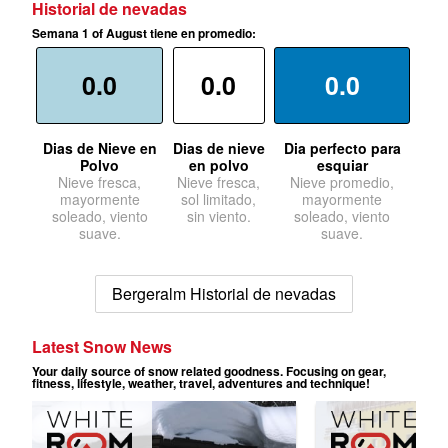
Historial de nevadas
Semana 1 of August tiene en promedio:
0.0
0.0
0.0
Dias de Nieve en
Dias de nieve
Dia perfecto para
Polvo
en polvo
esquiar
Nieve fresca,
Nieve fresca,
Nieve promedio,
mayormente
sol limitado,
mayormente
soleado, viento
sin viento.
soleado, viento
suave.
suave.
Bergeralm Historial de nevadas