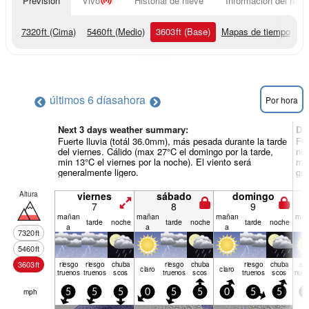
Previsión
Vivo
Historial de nieve
Información del resor
7320
ft
(Cima)
5460
ft
(Medio)
3603
ft
(Base)
Mapas de tiempo
últimos 6 días
ahora
Por hora
Next 3 days weather summary:
Dí
Fuerte lluvia (totál 36.0mm), más pesada durante la tarde
Fue
del viernes. Cálido (max 27°C el domingo por la tarde,
noc
min 13°C el viernes por la noche). El viento será
min
generalmente ligero.
gen
Altura
viernes
sábado
domingo
7
8
9
mañan
mañan
mañan
mañ
tarde
noche
tarde
noche
tarde
noche
a
a
a
a
7320
ft
5460
ft
3603
ft
riesgo
riesgo
chuba
riesgo
chuba
riesgo
chuba
se
claro
claro
truenos
truenos
scos
truenos
scos
truenos
scos
nubl
mph
5
5
5
0
5
5
0
5
5
5