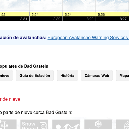
5:52
—
—
5:54
—
—
5:54
—
—
5:56
—
—
—
—
8:31
—
—
8:30
—
—
8:29
—
—
8:27
ación de avalanchas:
European Avalanche Warning Service
opulares de Bad Gastein
 nieve
Guía de Estación
História
Cámaras Web
Mapa
 de nieve
o parte de nieve cerca Bad Gastein: