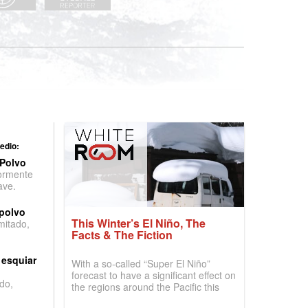
edio:
 Polvo
ormente
ave.
 polvo
This Winter’s El Niño, The
imitado,
Facts & The Fiction
 esquiar
With a so-called “Super El Niño”
forecast to have a significant effect on
do,
the regions around the Pacific this
winter, the question skiers are asking