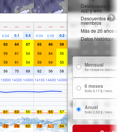
Desbloquea acceso comp
app y web
Descuentos exclusivos 
miembros
—
—
—
—
—
—
Más de 20 años de histor
0.1
0.4
0.2
0.04
0.04
0.08
Datos históricos de niev
63
64
57
63
66
59
59
61
54
59
64
55
59
61
54
59
64
55
Mensual
Se renueva mensualmente
56
70
69
62
56
58
13900
14300
14300
14100
14400
14300
6 meses
Solo 4.17 $ / mes
Anual
61
63
55
61
65
57
Solo 2.50 $ / mes
72
73
62
72
79
64