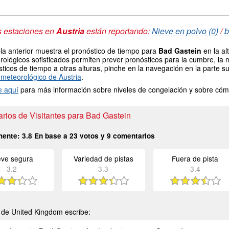
s estaciones en
Austria
están reportando:
Nieve en polvo (0)
/
b
la anterior muestra el pronóstico de tiempo para
Bad Gastein
en la al
ológicos sofisticados permiten prever pronósticos para la cumbre, la 
ticos de tiempo a otras alturas, pinche en la navegación en la parte sup
meteorológico de Austria
.
e aquí
para más información sobre niveles de congelación y sobre cóm
rios de Visitantes para Bad Gastein
mente:
3.8
En base a
23
votos y
9
comentarios
eve segura
Variedad de pistas
Fuera de pista
3.2
3.3
3.4
de United Kingdom escribe: