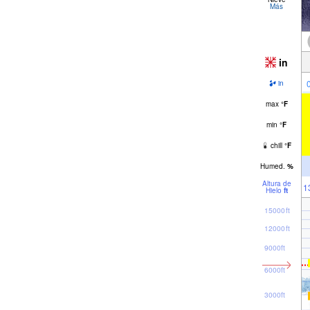
Más
in
in
max
°
F
min
°
F
chill
°
F
Humed.
%
Altura de
1
Hielo
ft
15000ft
12000ft
9000ft
6000ft
3000ft