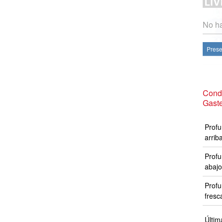
No ha
Prese
Cond
Gast
Profu
arrib
Profu
abajo
Profu
fresc
Últim