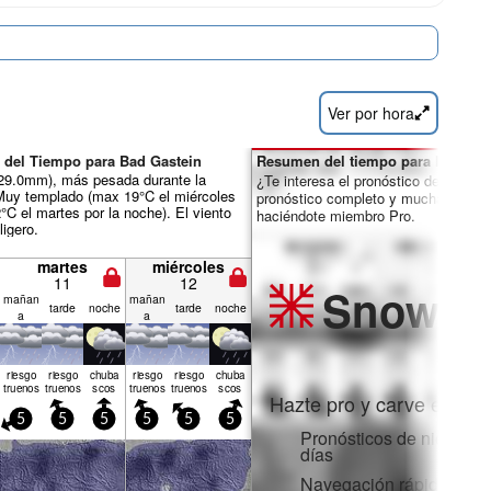
Ver por hora
 del Tiempo para Bad Gastein
Resumen del tiempo para los días 
ál 29.0mm), más pesada durante la
¿Te interesa el pronóstico de 16 día
Muy templado (max 19°C el miércoles
pronóstico completo y muchas más 
2°C el martes por la noche). El viento
haciéndote miembro Pro.
igero.
martes
miércoles
11
12
Snow
Pr
mañan
mañan
tarde
noche
tarde
noche
a
a
riesgo
riesgo
chuba
riesgo
riesgo
chuba
truenos
truenos
scos
truenos
truenos
scos
Hazte pro y carve en:
5
5
5
5
5
5
Pronósticos de nieve po
días
Navegación rápida sin 