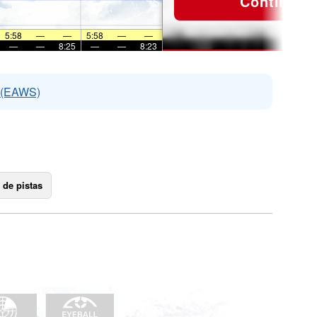
Continuar
5:58
—
—
5:58
—
—
—
—
8:25
—
—
8:23
s (EAWS)
 de pistas