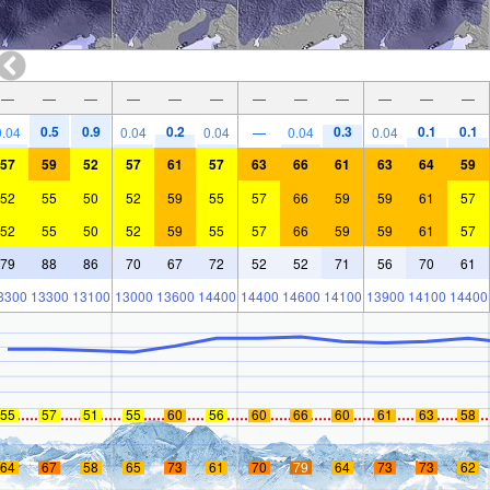
—
—
—
—
—
—
—
—
—
—
—
—
0.5
0.9
0.2
0.3
0.1
0.1
0.04
0.04
0.04
—
0.04
0.04
57
59
52
57
61
57
63
66
61
63
64
59
52
55
50
52
59
55
57
66
59
59
61
57
52
55
50
52
59
55
57
66
59
59
61
57
79
88
86
70
67
72
52
52
71
56
70
61
3300
13300
13100
13000
13600
14400
14400
14600
14100
13900
14100
14400
55
57
51
55
60
56
60
66
60
61
63
58
64
67
58
65
73
61
70
79
64
73
73
62