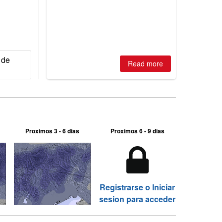
is simple: book now or wait, and
where are the best odds?
 de
Read more
Proximos 3 - 6 dias
Proximos 6 - 9 dias
Registrarse o Iniciar
sesion para acceder