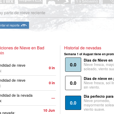
y parte de nieve reciente
ntar el reporte
iciones de Nieve en Bad
Historial de nevadas
ein
Semana 1 of August tiene en prom
Dias de Nieve en
0.0
Nieve fresca, may
ndidad de nieve
0
in
soleado, viento su
a:
Dias de nieve en
ndidad de nieve
0.0
0
in
Nieve fresca, sol l
:
sin viento.
ndidad de la nevada
Dia perfecto para
—
a:
Nieve promedio,
0.0
mayormente solea
viento suave.
10 Jun
a nevada: