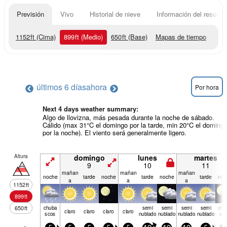
Previsión
Vivo
Historial de nieve
Información del resort
1152
ft
(Cima)
899
ft
(Medio)
650
ft
(Base)
Mapas de tiempo
últimos 6 días
ahora
Por hora
Next 4 days weather summary:
Algo de llovizna, más pesada durante la noche de sábado.
Cálido (max 31°C el domingo por la tarde, min 20°C el doming
por la noche). El viento será generalmente ligero.
Altura
domingo
lunes
martes
9
10
11
mañan
mañan
mañan
noche
tarde
noche
tarde
noche
tarde
noc
a
a
a
1152
ft
899
ft
650
ft
chuba
semi
semi
semi
semi
chu
claro
claro
claro
claro
scos
nublado
nublado
nublado
nublado
sc