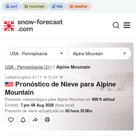
USA - Pennsylvania
(31)
Alpine Mountain
Latitud/longitud:
41.11° N
75.23° W
Pronóstico de Nieve
para Alpine
Mountain
Previsión meteorológica para Alpine Mountain en
899
ft
altitud
Emitido:
7 pm 08 Aug 2026
(hora local)
Previsión de nieve actualizada en
00
hora
32
Min