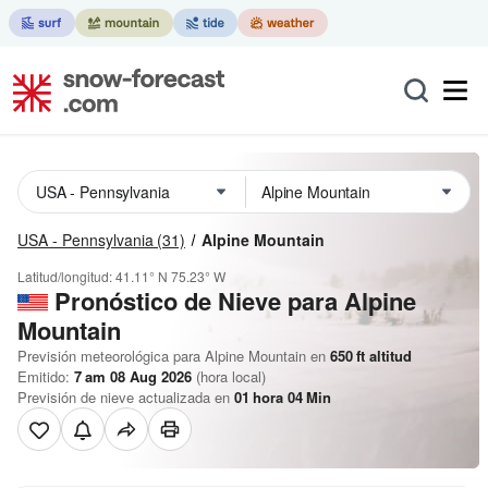
USA - Pennsylvania
(31)
Alpine Mountain
Latitud/longitud:
41.11° N
75.23° W
Pronóstico de Nieve
para Alpine
Mountain
Previsión meteorológica para Alpine Mountain en
650
ft
altitud
Emitido:
7 am 08 Aug 2026
(hora local)
Previsión de nieve actualizada en
01
hora
04
Min