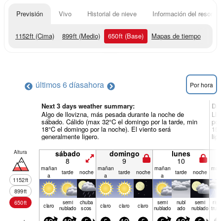
Previsión
Vivo
Historial de nieve
Información del resort
1152
ft
(Cima)
899
ft
(Medio)
650
ft
(Base)
Mapas de tiempo
últimos 6 días
ahora
Por hora
Next 3 days weather summary:
Dí
Algo de llovizna, más pesada durante la noche de
Llu
sábado. Cálido (max 32°C el domingo por la tarde, min
por
18°C el domingo por la noche). El viento será
15°
generalmente ligero.
lig
Altura
sábado
domingo
lunes
8
9
10
mañan
mañan
mañan
mañ
tarde
noche
tarde
noche
tarde
noche
a
a
a
a
1152
ft
899
ft
650
ft
semi
chuba
semi
nubl
semi
rie
claro
claro
claro
claro
nublado
scos
nublado
ado
nublado
true