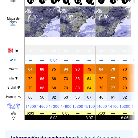
mph
10
10
5
5
10
5
5
10
5
5
Mapa de
Nieve
Más
in
—
—
—
—
—
—
—
—
—
—
—
0.04
—
—
—
—
—
—
0.
in
84
88
75
84
90
72
84
79
73
7
max
°
F
70
86
68
73
88
64
70
77
70
7
min
°
F
70
86
68
73
88
64
70
77
70
7
chill
°
F
60
56
82
53
36
67
46
61
82
7
Humed.
%
Altura de
14600
14600
14300
14900
15300
15100
14600
14100
15300
141
Hielo
ft
6:03
—
—
6:03
—
—
6:03
—
—
6:
—
—
8:08
—
—
8:07
—
—
8:06
Información de avalanchas:
National Avalanche