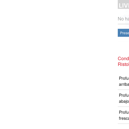
No ha
Prese
Condi
Risto
Profu
arrib
Profu
abajo
Profu
fresc