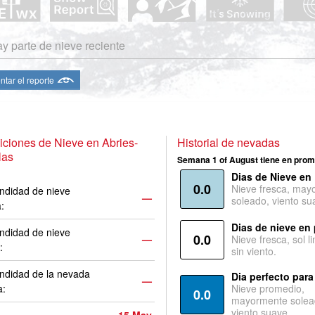
y parte de nieve reciente
ntar el reporte
ciones de Nieve en Abries-
Historial de nevadas
las
Semana 1 of August tiene en prom
Dias de Nieve en
0.0
Nieve fresca, may
ndidad de nieve
—
soleado, viento su
a:
Dias de nieve en
ndidad de nieve
0.0
—
Nieve fresca, sol l
:
sin viento.
ndidad de la nevada
Dia perfecto para
—
a:
Nieve promedio,
0.0
mayormente solea
viento suave.