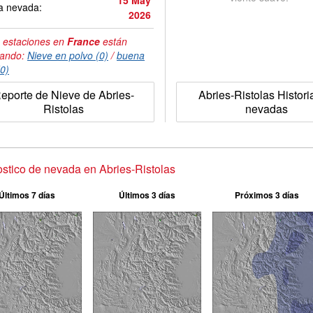
15 May
a nevada:
2026
 estaciones en
France
están
tando:
Nieve en polvo (0)
/
buena
(0)
eporte de Nieve de Abries-
Abries-Ristolas Histori
Ristolas
nevadas
stico de nevada en Abries-Ristolas
Últimos 7 días
Últimos 3 días
Próximos 3 días