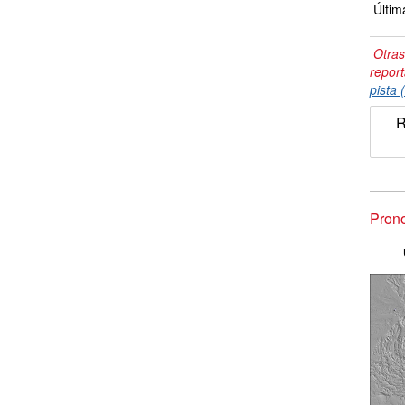
Últim
Otras
repor
pista 
R
Prono