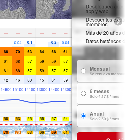
Desbloquea acceso comp
app y web
Descuentos exclusivos 
miembros
Más de 20 años de histor
—
—
—
—
—
—
Datos históricos de niev
0.1
0.2
—
0.04
—
0.04
68
70
63
64
66
61
61
68
57
59
59
57
Mensual
61
68
57
59
57
57
Se renueva mensualmente
42
46
63
45
61
59
14900
15100
14100
13800
14400
14300
6 meses
Solo 4.17 $ / mes
Anual
58
63
55
55
57
54
Solo 2.50 $ / mes
70
76
63
66
69
61