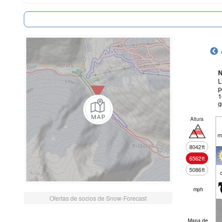
N
L
p
1
g
Altura
m
8042
ft
6562
ft
5086
ft
mph
Ofertas de socios de Snow-Forecast
Mapa de