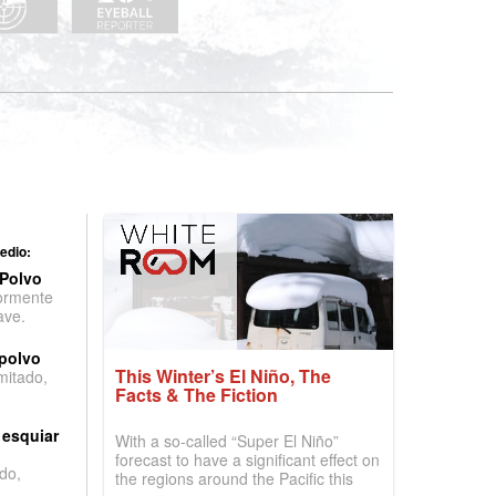
edio:
 Polvo
ormente
ave.
 polvo
This Winter’s El Niño, The
imitado,
Facts & The Fiction
 esquiar
With a so-called “Super El Niño”
forecast to have a significant effect on
do,
the regions around the Pacific this