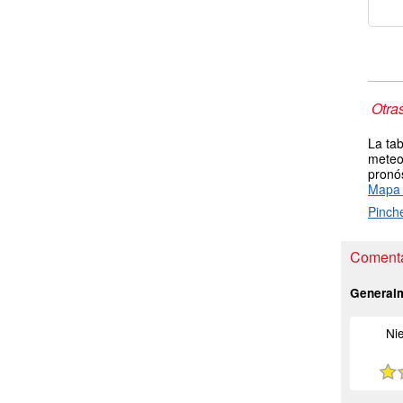
Otra
La tab
meteor
pronós
Mapa 
Pinch
Comentar
General
Ni