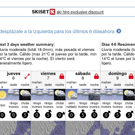
ski hire exclusive discount
desplázate a la izquierda para los últimos 6 días
ahora
ext 3 days weather summary:
Días 4-6 Resúmen
luvia moderada (totál 18.0mm), más pesada el viernes
Lluvia moderada (t
or la tarde. Cálido (max 21°C el jueves por la tarde, min
por la tarde. Cálid
4°C el viernes por la noche). El viento será
14°C el lunes por l
eneralmente ligero.
ligero.
jueves
viernes
sábado
domingo
6
7
8
9
añan
mañan
mañan
mañan
tarde
noche
tarde
noche
tarde
noche
tarde
noche
a
a
a
a
riesgo
chuba
riesgo
riesgo
chuba
semi
riesgo
riesgo
riesgo
riesgo
chuba
claro
truenos
scos
truenos
truenos
scos
nublado
truenos
truenos
truenos
truenos
scos
0
0
5
0
5
0
0
5
0
0
5
5