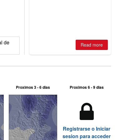
winter, the question skiers are asking
is simple: book now or wait, and
where are the best odds?
al de
Read more
Proximos 3 - 6 dias
Proximos 6 - 9 dias
Registrarse o Iniciar
sesion para acceder