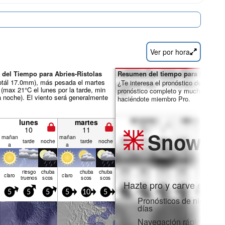
Ver por hora
 del Tiempo para Abries-Ristolas
Resumen del tiempo para los días 
otál 17.0mm), más pesada el martes
¿Te interesa el pronóstico de 16 día
o (max 21°C el lunes por la tarde, min
pronóstico completo y muchas más 
a noche). El viento será generalmente
haciéndote miembro Pro.
lunes
martes
10
11
Snow
Pr
mañan
mañan
tarde
noche
tarde
noche
a
a
riesgo
chuba
chuba
chuba
claro
claro
truenos
scos
scos
scos
Hazte pro y carve en:
5
5
5
5
10
5
Pronósticos de nieve po
días
Navegación rápida sin 