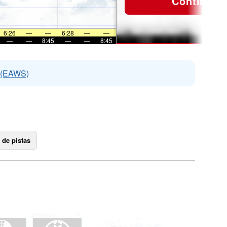
Continuar
6:26
—
—
6:28
—
—
—
—
8:45
—
—
8:45
s (EAWS)
 de pistas