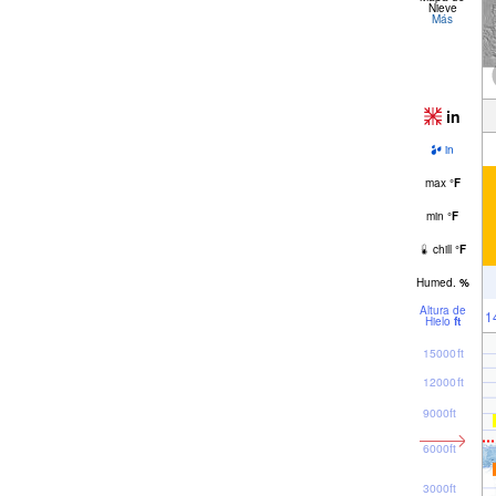
Nieve
Más
in
in
max
°
F
min
°
F
chill
°
F
Humed.
%
Altura de
1
Hielo
ft
15000ft
12000ft
9000ft
6000ft
3000ft