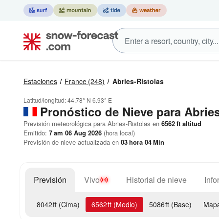
Estaciones
France
(248)
Abries-Ristolas
Latitud/longitud:
44.78° N
6.93° E
Pronóstico de Nieve
para Abries
Previsión meteorológica para Abries-Ristolas en
6562
ft
altitud
Emitido:
7 am 06 Aug 2026
(hora local)
Previsión de nieve actualizada en
03
hora
04
Min
Previsión
Vivo
Historial de nieve
Info
8042
ft
(Cima)
6562
ft
(Medio)
5086
ft
(Base)
Mapa