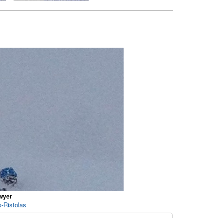
wyer
s-Ristolas