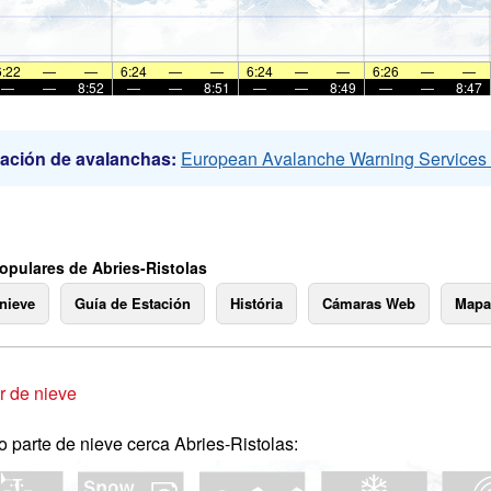
6:22
—
—
6:24
—
—
6:24
—
—
6:26
—
—
—
—
8:52
—
—
8:51
—
—
8:49
—
—
8:47
ación de avalanchas:
European Avalanche Warning Service
opulares de Abries-Ristolas
 nieve
Guía de Estación
História
Cámaras Web
Mapa
 de nieve
o parte de nieve cerca Abries-Ristolas: