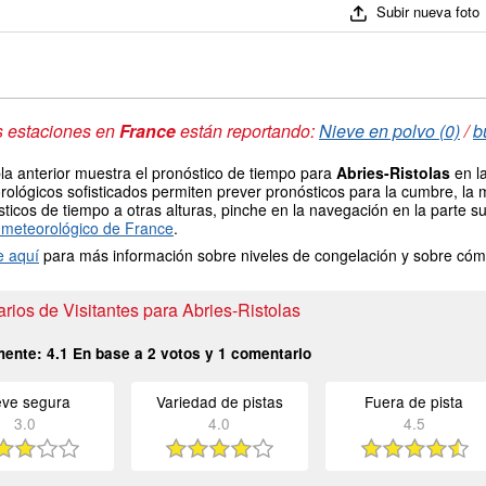
Subir nueva foto
s estaciones en
France
están reportando:
Nieve en polvo (0)
/
b
la anterior muestra el pronóstico de tiempo para
Abries-Ristolas
en la
ológicos sofisticados permiten prever pronósticos para la cumbre, la 
ticos de tiempo a otras alturas, pinche en la navegación en la parte sup
meteorológico de France
.
e aquí
para más información sobre niveles de congelación y sobre cóm
ios de Visitantes para Abries-Ristolas
mente:
4.1
En base a
2
votos y
1
comentario
eve segura
Variedad de pistas
Fuera de pista
3.0
4.0
4.5