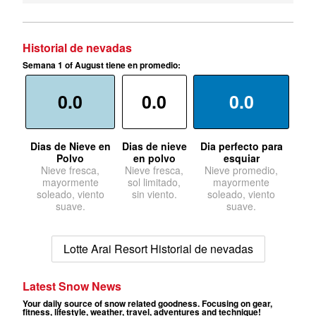
Historial de nevadas
Semana 1 of August tiene en promedio:
0.0
0.0
0.0
Dias de Nieve en
Dias de nieve
Dia perfecto para
Polvo
en polvo
esquiar
Nieve fresca,
Nieve fresca,
Nieve promedio,
mayormente
sol limitado,
mayormente
soleado, viento
sin viento.
soleado, viento
suave.
suave.
Lotte Arai Resort Historial de nevadas