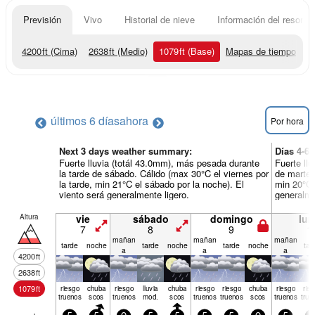
Previsión
Vivo
Historial de nieve
Información del resort
4200
ft
(Cima)
2638
ft
(Medio)
1079
ft
(Base)
Mapas de tiempo
últimos 6 días
ahora
Por hora
Next 3 days weather summary:
Días 4-6
Fuerte lluvia (totál 43.0mm), más pesada durante
Fuerte ll
la tarde de sábado. Cálido (max 30°C el viernes por
de martes
la tarde, min 21°C el sábado por la noche). El
min 20°C 
viento será generalmente ligero.
generalme
Altura
vie
sábado
domingo
lun
7
8
9
1
mañan
mañan
mañan
tarde
noche
tarde
noche
tarde
noche
tar
a
a
a
4200
ft
2638
ft
1079
ft
riesgo
chuba
riesgo
lluvia
chuba
riesgo
riesgo
chuba
riesgo
rie
truenos
scos
truenos
mod.
scos
truenos
truenos
scos
truenos
true