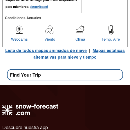
para miembros.
¡Inscríbase!
Condiciones Actuales
Webcams
Viento
Clima
Temp. Aire
Lista de todos mapas animados de nieve
|
Mapas estáticas
alternativas para nieve y tiempo
Find Your Trip
Descubre nuestra app