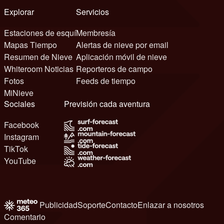
Explorar
Servicios
Estaciones de esquí
Membresía
Mapas Tiempo
Alertas de nieve por email
Resumen de Nieve
Aplicación móvil de nieve
Whiteroom Noticias
Reporteros de campo
Fotos
Feeds de tiempo
MiNieve
Sociales
Previsión cada aventura
Facebook
Instagram
TikTok
YouTube
Publicidad
Soporte
Contacto
Enlazar a nosotros
Comentario