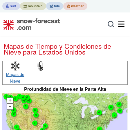
Mapas de Tiempo y Condiciones de
Nieve
para Estados Unidos
Mapas de
Nieve
Profundidad de Nieve en la Parte Alta
0
0
0
0
0
0
+
0
0
0
-
0
0
0
0
0
0
0
0
0
0
0
0
0