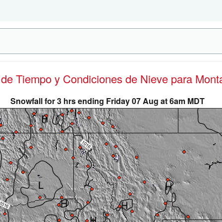
s de Tiempo y Condiciones de Nieve
para Mont
Snowfall for 3 hrs ending Friday 07 Aug at 6am MDT