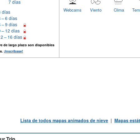
7 días
Webcams
Viento
Clima
Tem
3 días
3 – 6 días
6 – 9 días
9 – 12 días
12 – 16 días
e de largo plazo son disponibles
s.
¡Inscríbase!
Lista de todos mapas animados de nieve
|
Mapas estát
ur Trip