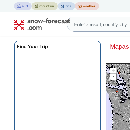
Mapa
Find Your Trip
+
-