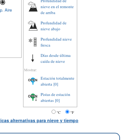
Profundidad de
nieve en el remonte
p. Aire
de arriba
Profundidad de
nieve abajo
Profundidad nieve
fresca
Días desde última
caída de nieve
Mostrar:
Estación totalmente
abierta
[0]
Pistas de estación
abiertas
[0]
°C
°F
icas alternativas para nieve y tiempo