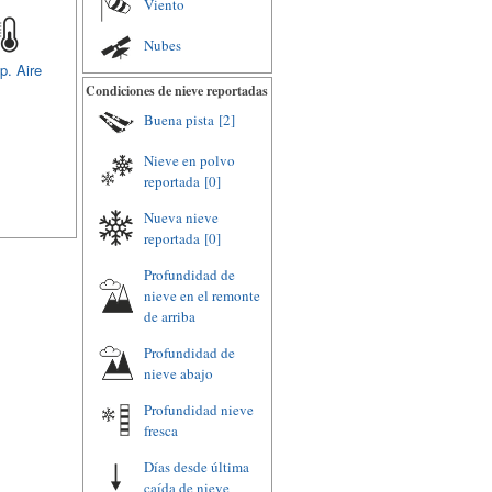
Viento
Nubes
p. Aire
Condiciones de nieve reportadas
Buena pista
[2]
Nieve en polvo
reportada
[0]
Nueva nieve
reportada
[0]
Profundidad de
nieve en el remonte
de arriba
Profundidad de
nieve abajo
Profundidad nieve
fresca
Días desde última
caída de nieve