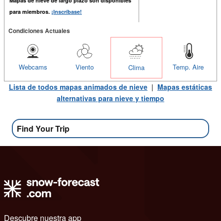
Mapas de nieve de largo plazo son disponibles
para miembros.
¡Inscríbase!
Condiciones Actuales
Webcams
Viento
Temp. Aire
Clima
Lista de todos mapas animados de nieve
|
Mapas estáticas
alternativas para nieve y tiempo
Find Your Trip
Descubre nuestra app