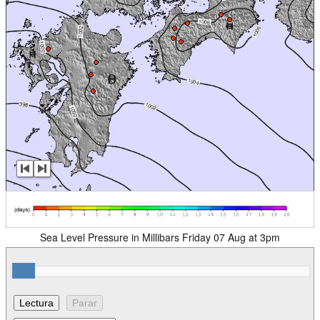
Sea Level Pressure in Millibars Friday 07 Aug at 3pm