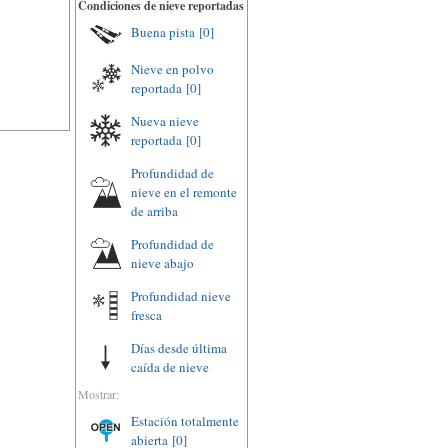
Condiciones de nieve reportadas
Buena pista
[0]
Nieve en polvo
reportada
[0]
Nueva nieve
reportada
[0]
Profundidad de
nieve en el remonte
de arriba
Profundidad de
nieve abajo
Profundidad nieve
fresca
Días desde última
caída de nieve
Mostrar:
Estación totalmente
abierta
[0]