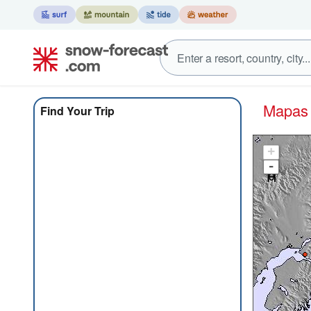
Mapa
Find Your Trip
+
-