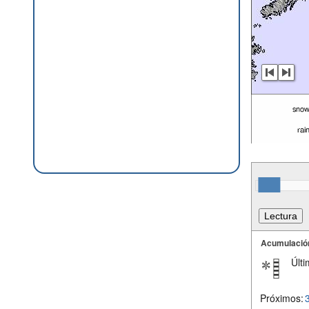
Acumulació
Últi
Próximos: