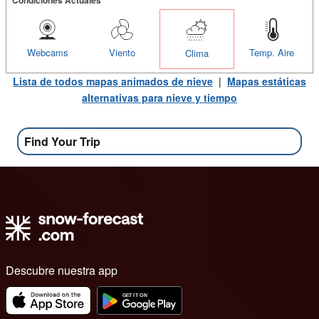
Webcams
Viento
Temp. Aire
Clima
Lista de todos mapas animados de nieve
|
Mapas estáticas
alternativas para nieve y tiempo
Find Your Trip
Descubre nuestra app