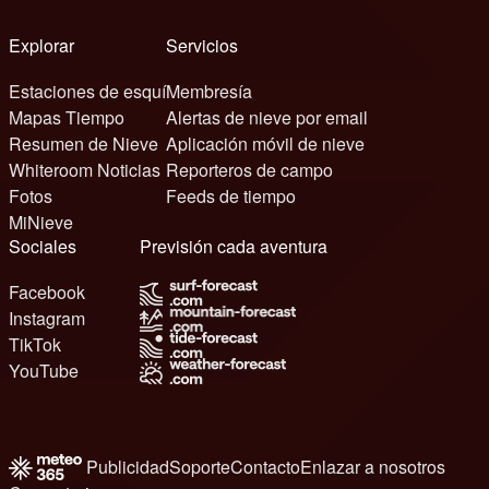
Explorar
Servicios
Estaciones de esquí
Membresía
Mapas Tiempo
Alertas de nieve por email
Resumen de Nieve
Aplicación móvil de nieve
Whiteroom Noticias
Reporteros de campo
Fotos
Feeds de tiempo
MiNieve
Sociales
Previsión cada aventura
Facebook
Instagram
TikTok
YouTube
Publicidad
Soporte
Contacto
Enlazar a nosotros