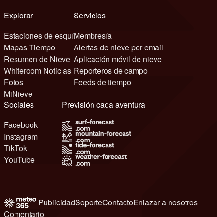
Explorar
Servicios
Estaciones de esquí
Membresía
Mapas Tiempo
Alertas de nieve por email
Resumen de Nieve
Aplicación móvil de nieve
Whiteroom Noticias
Reporteros de campo
Fotos
Feeds de tiempo
MiNieve
Sociales
Previsión cada aventura
Facebook
Instagram
TikTok
YouTube
Publicidad
Soporte
Contacto
Enlazar a nosotros
Comentario