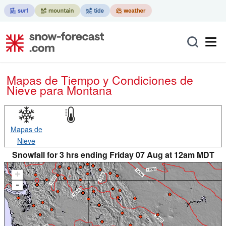
Mapas de Tiempo y Condiciones de
Nieve
para Montana
Mapas de
Nieve
Snowfall for 3 hrs ending Friday 07 Aug at 12am MDT
+
-