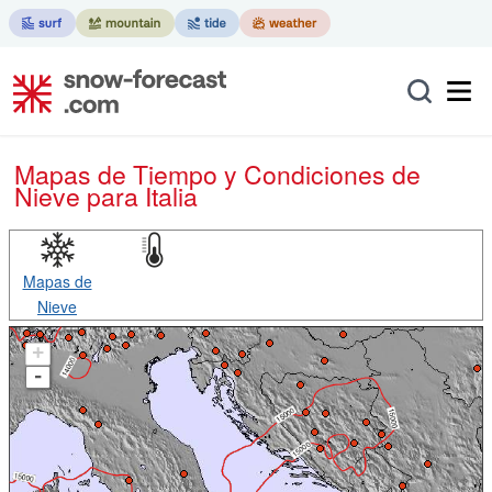
Mapas de Tiempo y Condiciones de
Nieve
para Italia
Mapas de
Nieve
+
-