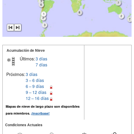
3
7
6
8
1
2
2
7
3
Acumulación de Nieve
Últimos:
3 días
7 días
Próximos:
3 días
3 – 6 días
6 – 9 días
9 – 12 días
12 – 16 días
Mapas de nieve de largo plazo son disponibles
para miembros.
¡Inscríbase!
Condiciones Actuales