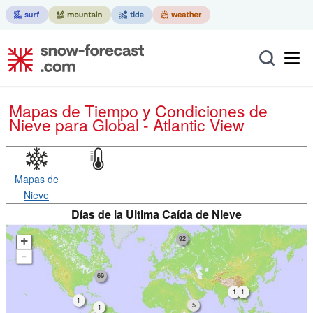
Mapas de Tiempo y Condiciones de
Nieve
para Global - Atlantic View
Mapas de
Nieve
Días de la Ultima Caída de Nieve
92
+
-
69
1
1
1
5
1