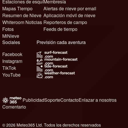
Estaciones de esquí
Membresía
Mapas Tiempo
Alertas de nieve por email
Resumen de Nieve
Aplicación móvil de nieve
Whiteroom Noticias
Reporteros de campo
Fotos
Feeds de tiempo
MiNieve
Sociales
Previsión cada aventura
Facebook
Instagram
TikTok
YouTube
Publicidad
Soporte
Contacto
Enlazar a nosotros
Comentario
© 2026 Meteo365 Ltd. Todos los derechos reservados
6