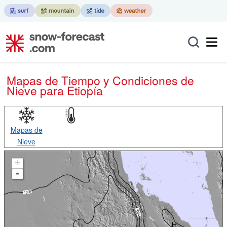
Mapas de Tiempo y Condiciones de
Nieve
para Etiopía
Mapas de
Nieve
+
-