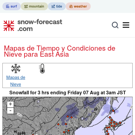
Mapas de Tiempo y Condiciones de
Nieve
para East Asia
Mapas de
Nieve
Snowfall for 3 hrs ending Friday 07 Aug at 3am JST
+
-