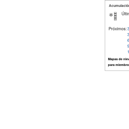
Acumulació
Últi
Próximos:
Mapas de niev
para miembro