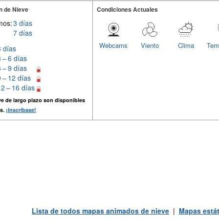
n de Nieve
Condiciones Actuales
mos:
3 días
7 días
Webcams
Viento
Clima
Tem
3 días
3 – 6 días
6 – 9 días
9 – 12 días
12 – 16 días
e de largo plazo son disponibles
s.
¡Inscríbase!
Lista de todos mapas animados de nieve
|
Mapas estát