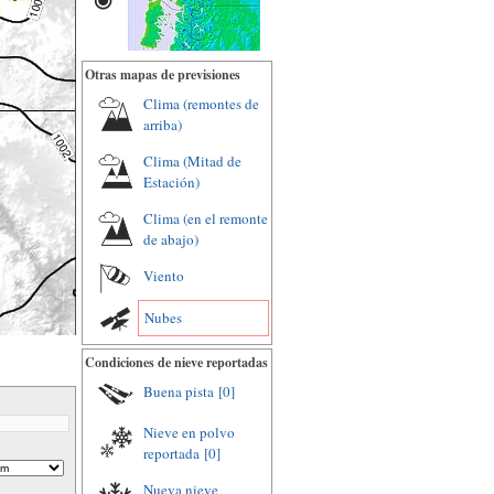
Otras mapas de previsiones
Clima (remontes de
arriba)
Clima (Mitad de
Estación)
Clima (en el remonte
de abajo)
Viento
Nubes
Condiciones de nieve reportadas
Buena pista
[0]
Nieve en polvo
reportada
[0]
Nueva nieve