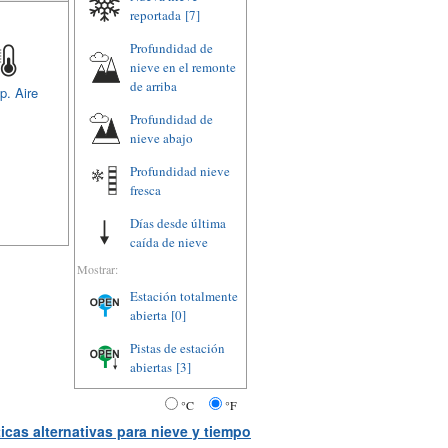
reportada
[7]
Profundidad de
nieve en el remonte
de arriba
p. Aire
Profundidad de
nieve abajo
Profundidad nieve
fresca
Días desde última
caída de nieve
Mostrar:
Estación totalmente
abierta
[0]
Pistas de estación
abiertas
[3]
°C
°F
icas alternativas para nieve y tiempo