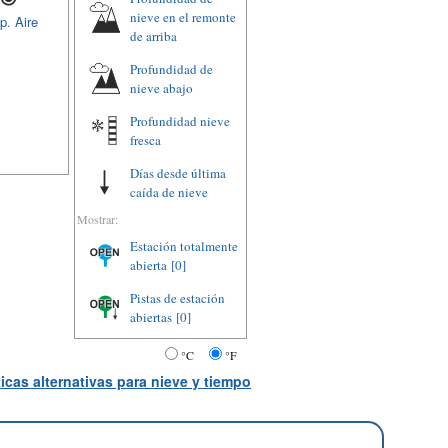
nieve en el remonte
p. Aire
de arriba
Profundidad de
nieve abajo
Profundidad nieve
fresca
Días desde última
caída de nieve
Mostrar:
Estación totalmente
abierta
[0]
Pistas de estación
abiertas
[0]
°C
°F
icas alternativas para nieve y tiempo