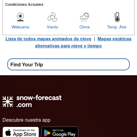
Condiciones Actuales
Webcams
Viento
Clima
Temp. Aire
Lista de todos mapas animados de nieve
|
Mapas estáticas
alternativas para nieve y tiempo
Find Your Trip
Descubre nuestra app