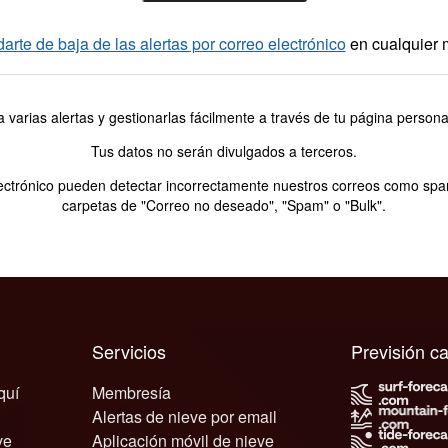
darte de baja de las alertas por correo electrónico
en cualquier
a varias alertas y gestionarlas fácilmente a través de tu página perso
Tus datos no serán divulgados a terceros.
trónico pueden detectar incorrectamente nuestros correos como spam. S
carpetas de "Correo no deseado", "Spam" o "Bulk".
Servicios
Previsión 
quí
Membresía
Alertas de nieve por email
ve
Aplicación móvil de nieve