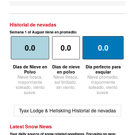
Historial de nevadas
Semana 1 of August tiene en promedio:
0.0
0.0
0.0
Dias de Nieve en
Dias de nieve
Dia perfecto para
Polvo
en polvo
esquiar
Nieve fresca,
Nieve fresca,
Nieve promedio,
mayormente
sol limitado,
mayormente
soleado, viento
sin viento.
soleado, viento
suave.
suave.
Tyax Lodge & Heliskiing Historial de nevadas