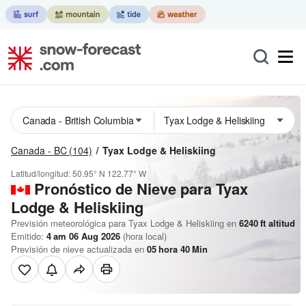
Canada - BC
(104)
Tyax Lodge & Heliskiing
Latitud/longitud:
50.95° N
122.77° W
Pronóstico de Nieve
para Tyax
Lodge & Heliskiing
Previsión meteorológica para Tyax Lodge & Heliskiing en
6240
ft
altitud
Emitido:
4 am 06 Aug 2026
(hora local)
Previsión de nieve actualizada en
05
hora
40
Min