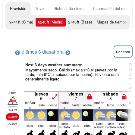
Previsión
Vivo
Historial de nieve
Información del resort
9741
ft
(Cima)
6240
ft
(Medio)
2740
ft
(Base)
Mapas de tiempo
últimos 6 días
ahora
Por hora
Next 3 days weather summary:
Dí
Hel
Mayormente seco. Cálido (max 21°C el jueves por la
tarde, min 9°C el sábado por la noche). El viento será
Alg
generalmente ligero.
mar
min
gen
Altura
jueves
viernes
sábado
6
7
8
mañan
mañan
mañan
mañ
tarde
noche
tarde
noche
tarde
noche
a
a
a
a
9741
ft
6240
ft
2740
ft
semi
semi
semi
semi
claro
claro
claro
claro
claro
cla
nublado
nublado
nublado
nublado