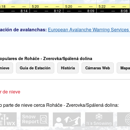
5:18
—
—
5:20
—
—
5:20
—
—
5:22
—
—
—
—
8:14
—
—
8:12
—
—
8:09
—
—
8:08
ación de avalanchas:
European Avalanche Warning Service
opulares de Roháče - Zverovka/Spálená dolina
 nieve
Guía de Estación
História
Cámaras Web
Mapa
 de nieve
o parte de nieve cerca Roháče - Zverovka/Spálená dolina: