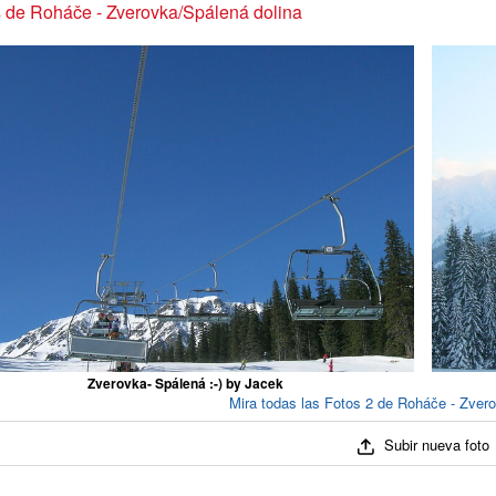
 de Roháče - Zverovka/Spálená dolina
Zverovka- Spálená :-) by Jacek
Mira todas las Fotos 2 de Roháče - Zver
Subir nueva foto