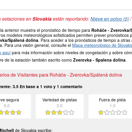
s estaciones en
Slovakia
están reportando:
Nieve en polvo (0)
la anterior muestra el pronóstico de tiempo para
Roháče - Zverovka/
ros modelos meteorológicos sofisticados permiten prever pronósticos p
vka/Spálená dolina
. Para aceder a los pronósticos de tiempo a otras 
la. Para una visión general, consulte el
Mapa meteorológico de Slovaki
e aquí
para más información sobre niveles de congelación y sobre cóm
e de la estación también escrito como
Zverovka - Spalena dolina
.
rios de Visitantes para Roháče - Zverovka/Spálená dolina
mente:
3.5
En base a
1
voto y
1
comentario
eve segura
Variedad de pistas
Fuera de pista
5.0
3.0
1.0
Mitchell
de Slovakia escribe: