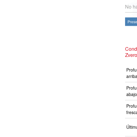
No ha
Prese
Condi
Zvero
Profu
arrib
Profu
abajo
Profu
fresc
Últim