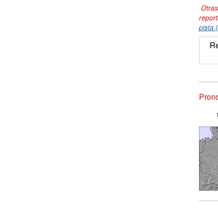
Otras
repor
pista 
Re
Prono