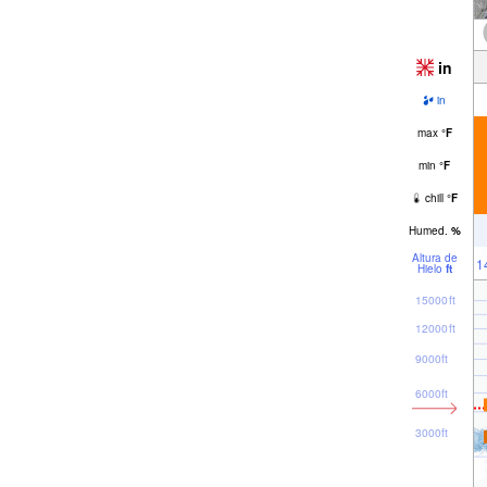
in
in
max
°
F
min
°
F
chill
°
F
Humed.
%
Altura de
1
Hielo
ft
15000ft
12000ft
9000ft
6000ft
3000ft