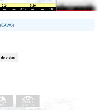
5:24
—
—
5:26
—
—
—
—
8:07
—
—
8:05
s (EAWS)
 de pistas