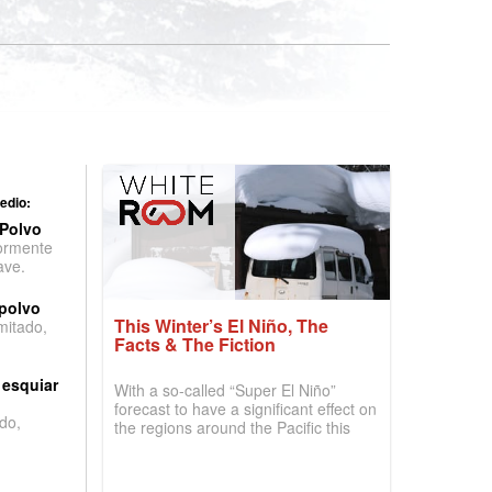
edio:
 Polvo
ormente
ave.
 polvo
This Winter’s El Niño, The
imitado,
Facts & The Fiction
 esquiar
With a so-called “Super El Niño”
forecast to have a significant effect on
do,
the regions around the Pacific this
winter, the question skiers are asking
is simple: book now or wait, and
where are the best odds?