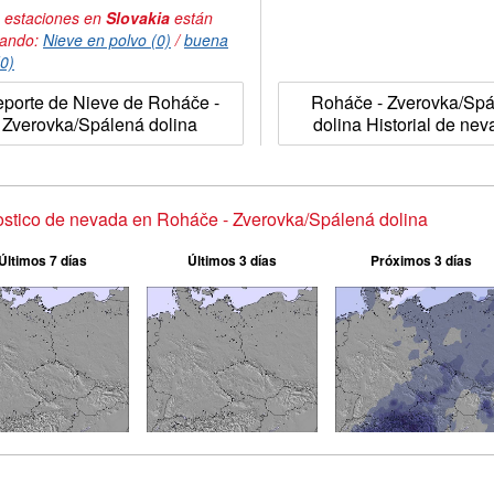
 estaciones en
Slovakia
están
tando:
Nieve en polvo (0)
/
buena
(0)
porte de Nieve de Roháče -
Roháče - Zverovka/Sp
Zverovka/Spálená dolina
dolina Historial de ne
stico de nevada en Roháče - Zverovka/Spálená dolina
Últimos 7 días
Últimos 3 días
Próximos 3 días