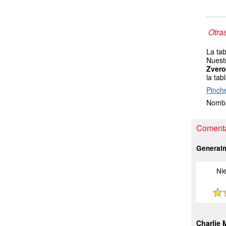
Otra
La tab
Nuest
Zvero
la tab
Pinch
Nombr
Comenta
General
Ni
Charlie 