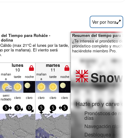
Ver por hora
 del Tiempo para Roháče -
Resumen del tiempo para los días 
 dolina
¿Te interesa el pronóstico de 16 día
álido (max 21°C el lunes por la tarde,
pronóstico completo y muchas más 
o por la mañana). El viento será
haciéndote miembro Pro.
o.
lunes
martes
10
11
Snow
Pr
mañan
mañan
tarde
noche
tarde
noche
a
a
semi
claro
claro
claro
claro
claro
nublado
Hazte pro y carve en:
5
5
0
5
5
5
Pronósticos de nieve po
días
Navegación rápida sin 
Desbloquea acceso comp