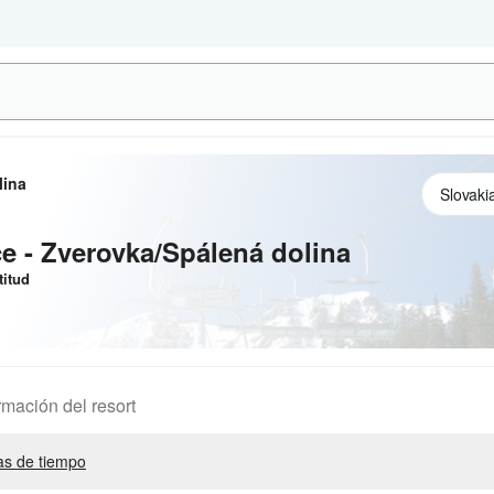
lina
 - Zverovka/Spálená dolina
titud
rmación del resort
s de tiempo