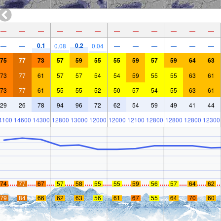
—
—
—
—
—
—
—
—
—
—
—
—
0.1
0.2
—
—
0.08
0.04
—
—
—
—
—
—
75
77
73
57
59
55
55
59
57
59
64
63
73
77
61
57
57
54
54
59
55
55
63
61
73
77
61
55
55
52
50
57
54
55
63
61
29
26
78
94
96
72
62
54
59
49
41
44
4100
14600
14300
12800
13000
12000
12000
12100
12800
12800
12800
12300
74
77
67
57
58
55
55
59
56
57
64
62
79
84
66
62
63
56
61
67
55
64
70
60