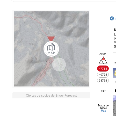
N
L
p
m
g
Altura
m
4771
ft
4075
ft
3379
ft
mph
Ofertas de socios de Snow-Forecast
Mapa de
Nieve
Más