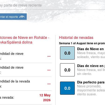
y parte de nieve reciente
ntar el reporte
ciones de Nieve en Roháče -
Historial de nevadas
vka/Spálená dolina
Semana 1 of August tiene en prom
Dias de Nieve en
0.0
Nieve fresca, may
ndidad de nieve
—
soleado, viento su
a:
Dias de nieve en
ndidad de nieve
0.0
—
Nieve fresca, sol l
:
sin viento.
ndidad de la nevada
Dia perfecto para
—
a:
Nieve promedio,
0.0
mayormente solea
viento suave.
12 May
a nevada:
2026