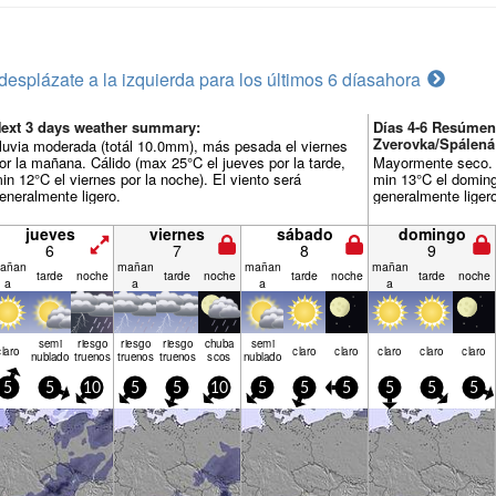
desplázate a la izquierda para los últimos 6 días
ahora
ext 3 days weather summary:
Días 4-6 Resúmen
Zverovka/Spálená
luvia moderada (totál 10.0mm), más pesada el viernes
or la mañana. Cálido (max 25°C el jueves por la tarde,
Mayormente seco. C
in 12°C el viernes por la noche). El viento será
min 13°C el doming
eneralmente ligero.
generalmente liger
jueves
viernes
sábado
domingo
6
7
8
9
añan
mañan
mañan
mañan
tarde
noche
tarde
noche
tarde
noche
tarde
noche
a
a
a
a
semi
riesgo
riesgo
riesgo
chuba
semi
claro
claro
claro
claro
claro
claro
nublado
truenos
truenos
truenos
scos
nublado
5
5
10
5
5
10
5
5
5
5
5
5