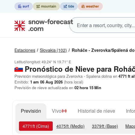
Estaciones
Slovakia
(102)
Roháče - Zverovka/Spálená do
Latitud/longitud:
49.24° N
19.71° E
Pronóstico de Nieve
para Roháče
Previsión meteorológica para Zverovka - Spalena dolina en
4771
ft
al
Emitido:
1 am 06 Aug 2026
(hora local)
Previsión de nieve actualizada en
02
hora
15
Min
Previsión
Vivo
Historial de nieve
Info
4771
ft
(Cima)
4075
ft
(Medio)
3379
ft
(Base)
Mapa