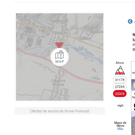
N
M
m
g
Altura
m
3117
ft
2723
ft
2330
ft
nu
mph
Ofertas de socios de Snow-Forecast
Mapa de
Nieve
Más