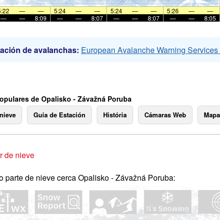
5:22
—
—
5:24
—
—
5:24
—
—
5:26
—
—
—
—
8:09
—
—
8:07
—
—
8:07
—
—
8:05
ación de avalanchas:
European Avalanche Warning Service
opulares de Opalisko - Závažná Poruba
 nieve
Guía de Estación
História
Cámaras Web
Mapa
 de nieve
o parte de nieve cerca Opalisko - Závažná Poruba: