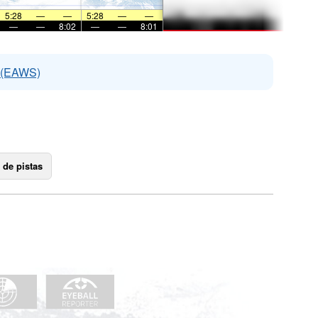
5:28
—
—
5:28
—
—
—
—
8:02
—
—
8:01
s (EAWS)
 de pistas