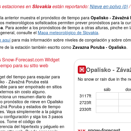
s estaciones en
Slovakia
están reportando:
Nieve en polvo (0)
la anterior muestra el pronóstico de tiempo para
Opalisko - Závažná
os meteorológicos sofisticados permiten prever pronósticos para la cu
ba
. Para aceder a los pronósticos de tiempo a otras alturas, pinche en 
 general, consulte el
Mapa meteorológico de Slovakia
.
e aquí
para más información sobre niveles de congelación y sobre cóm
e de la estación también escrito como
Zavazna Poruba - Opalisko
.
is Snow-Forecast.com Widget
iempo para su sitio web
get del tiempo para esquiar para
sko - Závažná Poruba está
ible para ser empotrado en sitios
xternos sin costo alguno.
rciona un resumen diario de
ro pronóstico de nieve en Opalisko
ažná Poruba y estados de tiempo
les. Vaya simplemente a la página
u configuración y siga los 3 pasos
los. Tome el código de
erencia del hipertexto y péguelo en