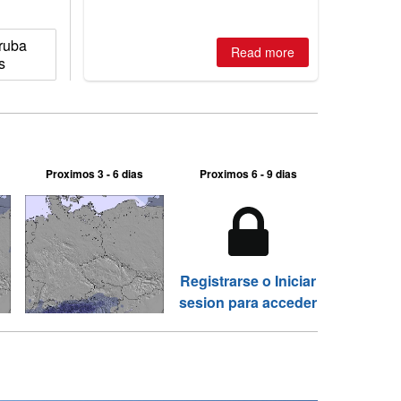
2026, northern hemisphere down to
two outdoor areas still open.
ruba
Read more
s
Proximos 3 - 6 dias
Proximos 6 - 9 dias
Registrarse o Iniciar
sesion para acceder