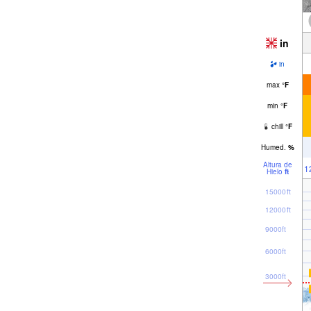
in
in
max
°
F
min
°
F
chill
°
F
Humed.
%
Altura de
1
Hielo
ft
15000ft
12000ft
9000ft
6000ft
3000ft