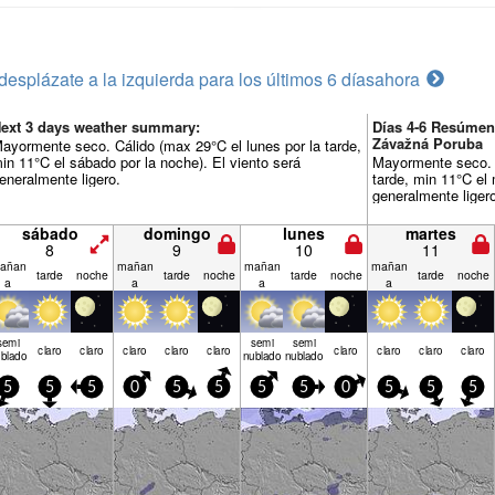
desplázate a la izquierda para los últimos 6 días
ahora
ext 3 days weather summary:
Días 4-6 Resúmen
Závažná Poruba
ayormente seco. Cálido (max 29°C el lunes por la tarde,
in 11°C el sábado por la noche). El viento será
Mayormente seco. C
eneralmente ligero.
tarde, min 11°C el 
generalmente liger
sábado
domingo
lunes
martes
8
9
10
11
añan
mañan
mañan
mañan
tarde
noche
tarde
noche
tarde
noche
tarde
noche
a
a
a
a
semi
semi
semi
claro
claro
claro
claro
claro
claro
claro
claro
claro
blado
nublado
nublado
5
5
5
0
5
5
5
5
0
5
5
5