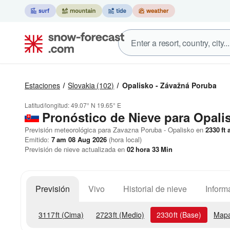
Estaciones
Slovakia
(102)
Opalisko - Závažná Poruba
Latitud/longitud:
49.07° N
19.65° E
Pronóstico de Nieve
para Opali
Previsión meteorológica para Zavazna Poruba - Opalisko en
2330
ft
a
Emitido:
7 am 08 Aug 2026
(hora local)
Previsión de nieve actualizada en
02
hora
33
Min
Previsión
Vivo
Historial de nieve
Inform
3117
ft
(Cima)
2723
ft
(Medio)
2330
ft
(Base)
Mapa