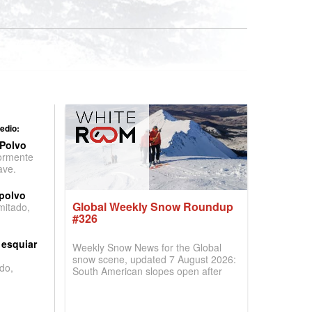
edio:
 Polvo
ormente
ave.
 polvo
Global Weekly Snow Roundup
imitado,
#326
 esquiar
Weekly Snow News for the Global
snow scene, updated 7 August 2026:
do,
South American slopes open after
huge snowfalls, New Zealand posts
best conditions of season so far,
Australian areas open most terrain of