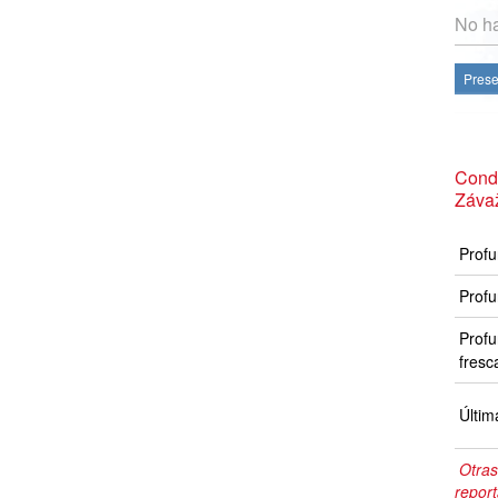
No ha
Prese
Condi
Záva
Profu
Profu
Profu
fresc
Últim
Otras
repor