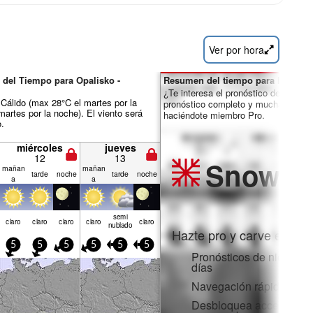
Ver por hora
 del Tiempo para Opalisko -
Resumen del tiempo para los días 
¿Te interesa el pronóstico de 16 día
álido (max 28°C el martes por la
pronóstico completo y muchas más 
martes por la noche). El viento será
haciéndote miembro Pro.
o.
miércoles
jueves
12
13
Snow
Pr
mañan
mañan
tarde
noche
tarde
noche
a
a
semi
claro
claro
claro
claro
claro
nublado
Hazte pro y carve en:
5
5
5
5
5
5
Pronósticos de nieve po
días
Navegación rápida sin 
Desbloquea acceso comp