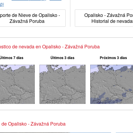
(0)
porte de Nieve de Opalisko -
Opalisko - Závažná Po
Závažná Poruba
Historial de nevada
stico de nevada en Opalisko - Závažná Poruba
Últimos 7 días
Últimos 3 días
Próximos 3 días
 de Opalisko - Závažná Poruba