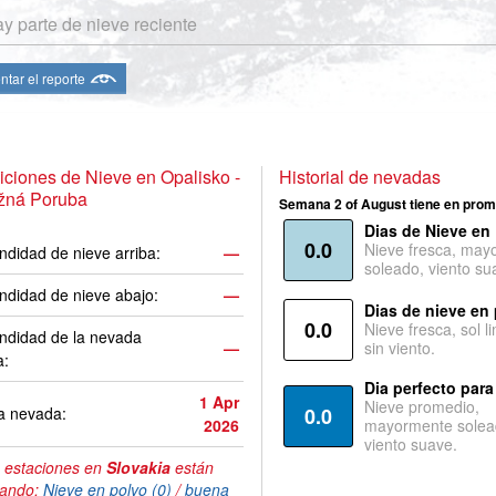
y parte de nieve reciente
ntar el reporte
ciones de Nieve en Opalisko -
Historial de nevadas
žná Poruba
Semana 2 of August tiene en prom
Dias de Nieve en
0.0
Nieve fresca, may
ndidad de nieve arriba:
—
soleado, viento su
ndidad de nieve abajo:
—
Dias de nieve en
0.0
Nieve fresca, sol l
ndidad de la nevada
—
sin viento.
a:
Dia perfecto para
1 Apr
Nieve promedio,
a nevada:
0.0
2026
mayormente solea
viento suave.
 estaciones en
Slovakia
están
tando:
Nieve en polvo (0)
/
buena