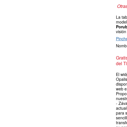
Otra
La tab
model
Poru
visión
Pinch
Nombr
Grat
del T
El wid
Opali
dispon
web e
Propo
nuest
- Záv
actua
para s
sencil
transf