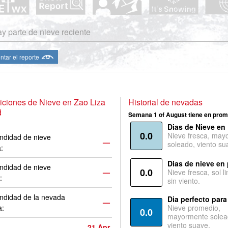
y parte de nieve reciente
ntar el reporte
ciones de Nieve en Zao Liza
Historial de nevadas
d
Semana 1 of August tiene en prom
Dias de Nieve en
0.0
Nieve fresca, may
ndidad de nieve
—
soleado, viento su
a:
Dias de nieve en
ndidad de nieve
0.0
—
Nieve fresca, sol l
:
sin viento.
ndidad de la nevada
Dia perfecto para
—
a:
Nieve promedio,
0.0
mayormente solea
viento suave.
21 Apr