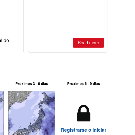
is simple: book now or wait, and
where are the best odds?
al de
Read more
Proximos 3 - 6 dias
Proximos 6 - 9 dias
Registrarse o Iniciar