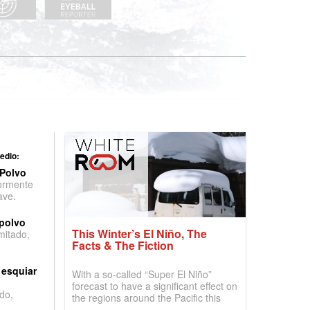
edio:
 Polvo
ormente
ave.
 polvo
This Winter’s El Niño, The
imitado,
Facts & The Fiction
 esquiar
With a so-called “Super El Niño”
forecast to have a significant effect on
do,
the regions around the Pacific this
winter, the question skiers are asking