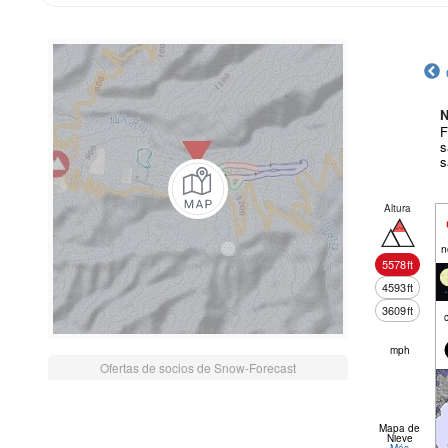
N
F
s
s
Altura
n
5578
ft
4593
ft
3609
ft
mph
Ofertas de socios de Snow-Forecast
Mapa de
Nieve
Más