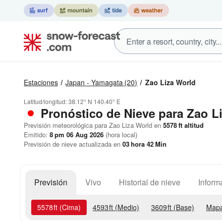
Estaciones
Japan - Yamagata
(20)
Zao Liza World
Latitud/longitud:
38.12° N
140.40° E
Pronóstico de Nieve
para Zao L
Previsión meteorológica para Zao Liza World en
5578
ft
altitud
Emitido:
8 pm 06 Aug 2026
(hora local)
Previsión de nieve actualizada en
03
hora
42
Min
Previsión
Vivo
Historial de nieve
Inform
5578
ft
(Cima)
4593
ft
(Medio)
3609
ft
(Base)
Mapa