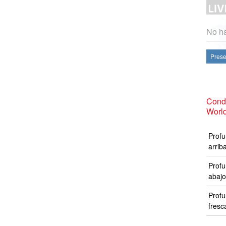
No ha
Prese
Condi
Worl
Profu
arrib
Profu
abajo
Profu
fresc