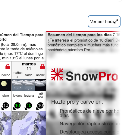
Ver por hora
esúmen del Tiempo para
Resumen del tiempo para los días 7-16:
orld
¿Te interesa el pronóstico de 16 días? Desbloquea
a (totál 28.0mm), más
pronóstico completo y muchas más funciones
te la tarde de miércoles.
haciéndote miembro Pro.
o (max 17°C el domingo
, min 13°C el lunes por la
tos crecientes (calma el
martes
la noche, vientos fuertes
11
Snow
Pro
or la tarde de miércoles).
mañan
noche
tarde
noche
a
nubl
claro
llov­izna
llov­izna
ado
Hazte pro y carve en:
10
10
10
10
Pronósticos de nieve por horas y 1
días
Navegación rápida sin anuncios
Desbloquea acceso completo en la