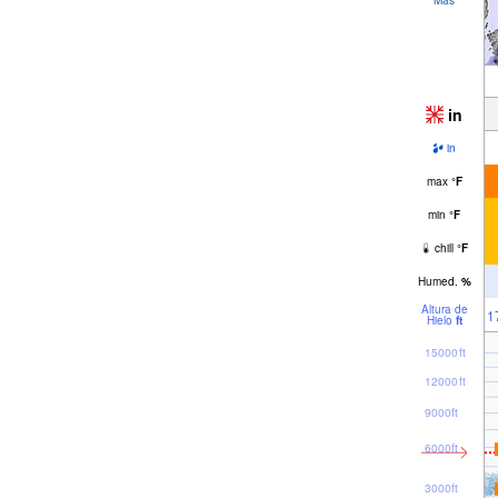
in
in
max
°
F
min
°
F
chill
°
F
Humed.
%
Altura de
1
Hielo
ft
15000ft
12000ft
9000ft
6000ft
3000ft