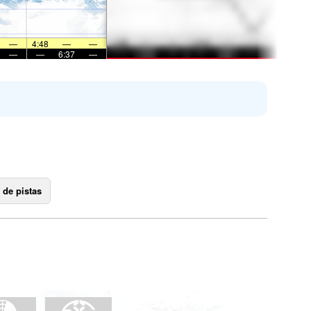
—
4:48
—
—
—
—
6:37
—
 de pistas