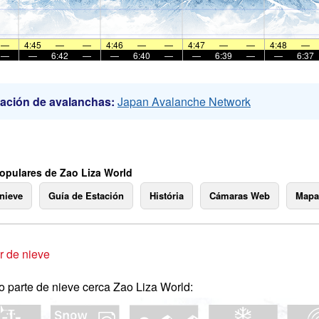
—
4:45
—
—
4:46
—
—
4:47
—
—
4:48
—
—
—
6:42
—
—
6:40
—
—
6:39
—
—
6:37
ación de avalanchas:
Japan Avalanche Network
opulares de Zao Liza World
 nieve
Guía de Estación
História
Cámaras Web
Mapa
 de nieve
o parte de nieve cerca Zao Liza World: