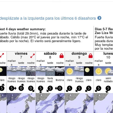
desplázate a la izquierda para los últimos 6 días
ahora
ext 4 days weather summary:
Días 5-7 R
Zao Liza W
uerte lluvia (totál 29.0mm), más pesada durante la tarde de
ábado. Cálido (max 20°C el jueves por la noche, min 17°C el
Fuerte lluvi
ábado por la noche). El viento será generalmente ligero.
pesada duran
Muy templad
por la noche
noche). Vien
viernes
sábado
domingo
lunes
domingo por 
7
8
9
10
desde el E p
mañan
mañan
mañan
mañan
oche
tarde
noche
tarde
noche
tarde
noche
tarde
a
a
a
a
riesgo
riesgo
riesgo
riesgo
lluvia
riesgo
semi
claro
llov­izna
claro
claro
claro
truenos
truenos
truenos
truenos
mod.
truenos
nublado
5
5
0
0
5
5
0
5
5
5
5
5