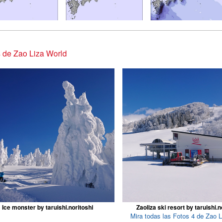
 de Zao Liza World
Ice monster by taruishi.noritoshi
Zaoliza ski resort by taruishi.n
Mira todas las Fotos 4 de Zao L