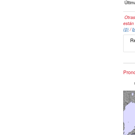
Últim
Otras
están
(0)
/
b
Re
Prono