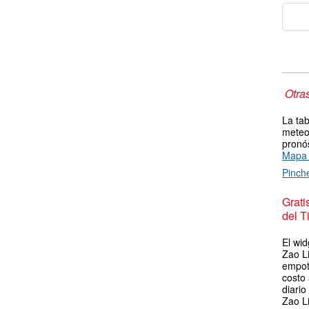
Otra
La tab
meteor
pronós
Mapa 
Pinch
Grat
del T
El wid
Zao Li
empot
costo
diario
Zao L