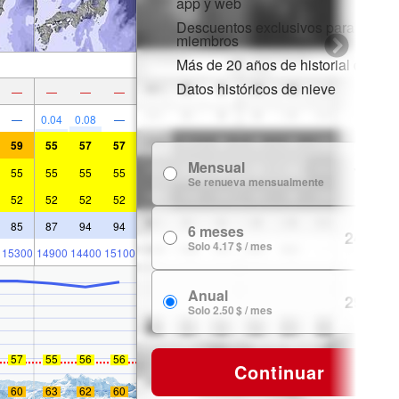
app y web
Descuentos exclusivos para
miembros
Más de 20 años de historial de nie
Datos históricos de nieve
—
—
—
—
—
0.04
0.08
—
59
55
57
57
Mensual
7.99 $
55
55
55
55
Se renueva mensualmente
52
52
52
52
85
87
94
94
6 meses
24.99 $
Solo 4.17 $ / mes
15300
14900
14400
15100
Anual
29.99 $
Solo 2.50 $ / mes
57
55
56
56
Continuar
60
63
62
60