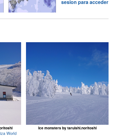
sesion para acceder
oritoshi
Ice monsters by taruishi.noritoshi
iza World