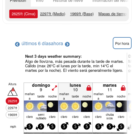
Previsión
Vivo
Historial de nieve
Información del resort
2625
ft
(Cima)
2297
ft
(Medio)
1969
ft
(Base)
Mapas de tiempo
últimos 6 días
ahora
Por hora
Next 3 days weather summary:
Dí
Algo de llovizna, más pesada durante la tarde de martes.
May
Cálido (max 26°C el lunes por la tarde, min 14°C el
tar
martes por la noche). El viento será generalmente ligero.
gen
Altura
domingo
lunes
martes
9
10
11
mañan
mañan
mañan
mañ
tarde
noche
tarde
noche
tarde
noche
a
a
a
a
2625
ft
2297
ft
1969
ft
semi
chuba
claro
claro
claro
claro
claro
claro
claro
cla
nublado
scos
mph
5
5
5
5
5
5
5
5
5
5