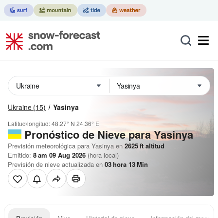
Ukraine
(15)
Yasinya
Latitud/longitud:
48.27° N
24.36° E
Pronóstico de Nieve
para Yasinya
Previsión meteorológica para Yasinya en
2625
ft
altitud
Emitido:
8 am 09 Aug 2026
(hora local)
Previsión de nieve actualizada en
03
hora
13
Min