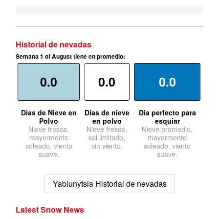
Historial de nevadas
Semana 1 of August tiene en promedio:
0.0
0.0
0.0
Dias de Nieve en
Dias de nieve
Dia perfecto para
Polvo
en polvo
esquiar
Nieve fresca,
Nieve fresca,
Nieve promedio,
mayormente
sol limitado,
mayormente
soleado, viento
sin viento.
soleado, viento
suave.
suave.
Yablunytsia Historial de nevadas