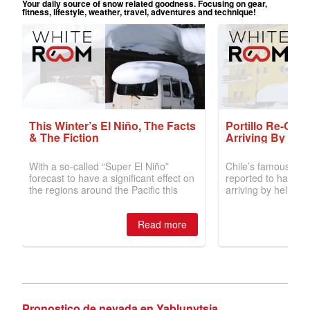
Pronostico de nevada en Yablunytsia