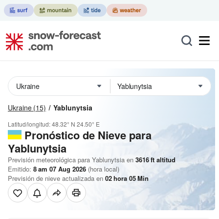
Ukraine
(15)
Yablunytsia
Latitud/longitud:
48.32° N
24.50° E
Pronóstico de Nieve
para
Yablunytsia
Previsión meteorológica para Yablunytsia en
3616
ft
altitud
Emitido:
8 am 07 Aug 2026
(hora local)
Previsión de nieve actualizada en
02
hora
05
Min