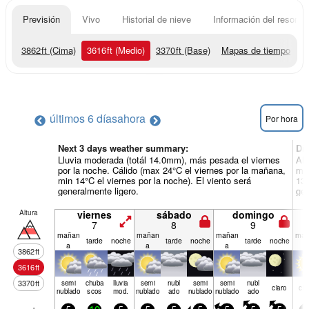
Previsión
Vivo
Historial de nieve
Información del resort
3862
ft
(Cima)
3616
ft
(Medio)
3370
ft
(Base)
Mapas de tiempo
últimos 6 días
ahora
Por hora
Next 3 days weather summary:
Dí
Lluvia moderada (totál 14.0mm), más pesada el viernes
Alg
por la noche. Cálido (max 24°C el viernes por la mañana,
mié
min 14°C el viernes por la noche). El viento será
13°
generalmente ligero.
gen
Altura
viernes
sábado
domingo
7
8
9
mañan
mañan
mañan
mañ
tarde
noche
tarde
noche
tarde
noche
a
a
a
a
3862
ft
3616
ft
3370
ft
semi
chuba
lluvia
semi
nubl
semi
semi
nubl
claro
cla
nublado
scos
mod.
nublado
ado
nublado
nublado
ado