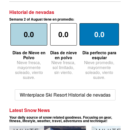
Historial de nevadas
Semana 2 of August tiene en promedio:
0.0
0.0
0.0
Dias de Nieve en
Dias de nieve
Dia perfecto para
Polvo
en polvo
esquiar
Nieve fresca,
Nieve fresca,
Nieve promedio,
mayormente
sol limitado,
mayormente
soleado, viento
sin viento.
soleado, viento
suave.
suave.
Winterplace Ski Resort Historial de nevadas