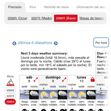
Previsión
Vivo
Historial de nieve
Información del resort
3599
ft
(Cima)
3297
ft
(Medio)
2996
ft
(Base)
Mapas de tiempo
últimos 6 días
ahora
Por hora
Next 3 days weather summary:
Días 4-6
Resort
Lluvia moderada (totál 18.0mm), más pesada el
domingo por la noche. Cálido (max 29°C el lunes
Fuerte ll
por la tarde, min 18°C el sábado por la noche). El
noche de 
viento será generalmente ligero.
tarde, mi
decrecien
por la no
Altura
sáb
domingo
lunes
mar
mañana de
8
9
10
1
mañan
mañan
mañan
tarde
noche
tarde
noche
tarde
noche
tar
a
a
a
3599
ft
3297
ft
2996
ft
riesgo
chuba
semi
semi
chuba
semi
semi
chuba
riesgo
se
truenos
scos
nublado
nublado
scos
nublado
nublado
scos
truenos
nubl