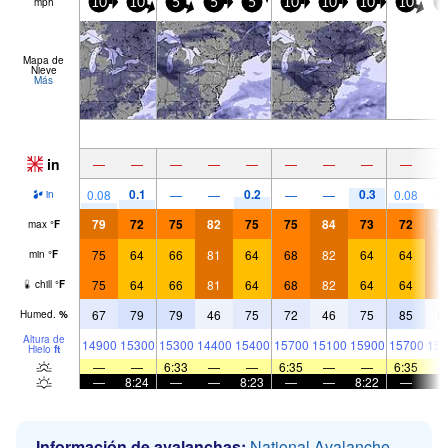
mph
10
10
5
5
5
10
10
10
10
1
Mapa de
Nieve
Más
in
—
—
—
—
—
—
—
—
—
0.1
0.2
0.3
0.08
—
—
—
—
0.08
in
79
72
75
82
75
75
84
73
72
8
max
°
F
75
64
66
81
64
68
82
64
64
8
min
°
F
75
64
66
81
64
68
82
64
64
8
chill
°
F
67
79
79
46
75
72
46
75
85
5
Humed.
%
Altura de
14900
15300
15300
14400
15400
15700
15100
15900
15700
154
Hielo
ft
—
—
6:33
—
—
6:35
—
—
6:35
—
8:24
—
—
8:23
—
—
8:22
—
Información de avalanchas:
National Avalanche