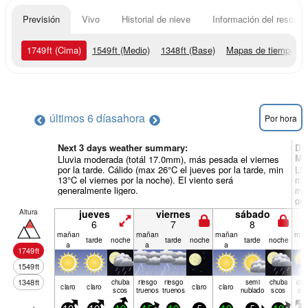
Previsión
Vivo
Historial de nieve
Información del resort
1749
ft
(Cima)
1549
ft
(Medio)
1348
ft
(Base)
Mapas de tiempo
últimos 6 días
ahora
Por hora
Next 3 days weather summary:
Dí
Mo
Lluvia moderada (totál 17.0mm), más pesada el viernes
por la tarde. Cálido (max 26°C el jueves por la tarde, min
Llu
13°C el viernes por la noche). El viento será
mar
generalmente ligero.
mañ
gen
Altura
jueves
viernes
sábado
6
7
8
mañan
mañan
mañan
mañ
tarde
noche
tarde
noche
tarde
noche
a
a
a
a
1749
ft
1549
ft
1348
ft
chuba
riesgo
riesgo
semi
chuba
chu
claro
claro
claro
claro
scos
truenos
truenos
nublado
scos
sc