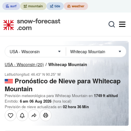
USA - Wisconsin
(20)
Whitecap Mountain
Latitud/longitud:
46.43° N
90.25° W
Pronóstico de Nieve
para Whitecap
Mountain
Previsión meteorológica para Whitecap Mountain en
1749
ft
altitud
Emitido:
6 am 06 Aug 2026
(hora local)
Previsión de nieve actualizada en
02
hora
36
Min