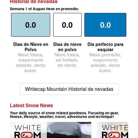
Historial de nevadas
Semana 1 of August tiene en promedio:
0.0
0.0
0.0
Dias de Nieve en
Dias de nieve
Dia perfecto para
Polvo
en polvo
esquiar
Nieve fresca,
Nieve fresca,
Nieve promedio,
mayormente
sol limitado,
mayormente
soleado, viento
sin viento.
soleado, viento
suave.
suave.
Whitecap Mountain Historial de nevadas