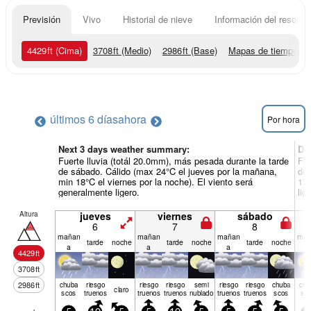
Previsión
Vivo
Historial de nieve
Información del resort
4429
ft
(Cima)
3708
ft
(Medio)
2986
ft
(Base)
Mapas de tiempo
últimos 6 días
ahora
Por hora
Next 3 days weather summary:
Dí
Fuerte lluvia (totál 20.0mm), más pesada durante la tarde
Fue
de sábado. Cálido (max 24°C el jueves por la mañana,
de 
min 18°C el viernes por la noche). El viento será
17°
generalmente ligero.
lig
Altura
jueves
viernes
sábado
6
7
8
mañan
mañan
mañan
mañ
tarde
noche
tarde
noche
tarde
noche
a
a
a
a
4429
ft
3708
ft
2986
ft
chuba
riesgo
riesgo
riesgo
semi
riesgo
riesgo
chuba
chu
claro
scos
truenos
truenos
truenos
nublado
truenos
truenos
scos
sc