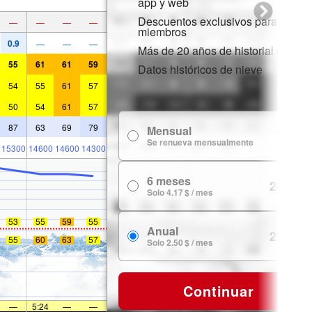
app y web
Descuentos exclusivos para
—
—
—
—
miembros
0.9
—
—
—
Más de 20 años de historial de nie
55
61
61
59
Datos históricos de nieve
54
55
61
57
50
54
61
57
87
63
69
79
Mensual
7.99 $
Se renueva mensualmente
15300
14600
14600
14300
6 meses
24.99 $
Solo 4.17 $ / mes
53
55
59
55
Anual
29.99 $
55
60
63
57
Solo 2.50 $ / mes
Continuar
—
5:24
—
—