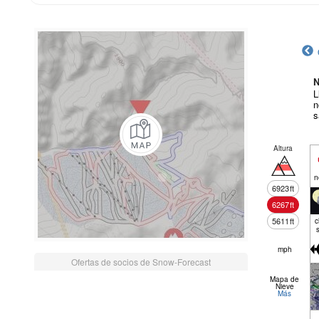
N
L
n
s
Altura
n
6923
ft
6267
ft
5611
ft
c
mph
Ofertas de socios de Snow-Forecast
Mapa de
Nieve
Más