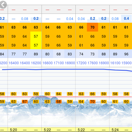
—
—
—
—
—
—
—
—
—
—
—
—
0.2
0.2
0.2
0.2
0.4
—
0.08
—
—
0.04
0.04
0.08
61
63
66
63
64
66
63
66
70
61
61
61
59
59
64
57
59
66
59
61
66
59
59
59
59
59
64
57
59
66
59
61
66
59
59
59
84
77
77
89
80
68
83
74
73
88
89
96
6200
16400
16400
16200
16600
17100
16900
17200
17600
16900
16100
15900
58
60
63
59
60
64
59
63
66
59
58
58
59
63
67
60
63
68
59
64
70
60
61
60
—
5:20
—
—
5:22
—
—
5:22
—
—
5:24
—