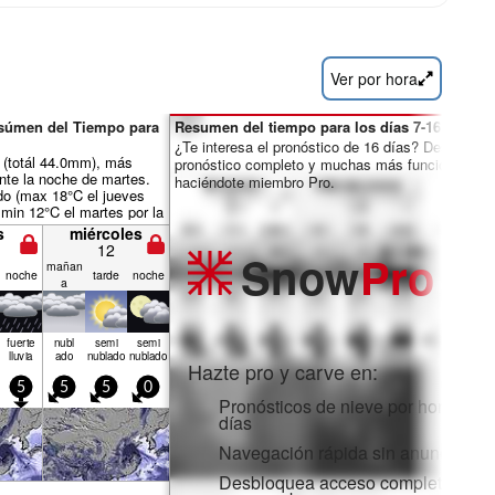
Ver por hora
esúmen del Tiempo para
Resumen del tiempo para los días 7-16:
¿Te interesa el pronóstico de 16 días? Desbloquea
a (totál 44.0mm), más
pronóstico completo y muchas más funciones
nte la noche de martes.
haciéndote miembro Pro.
o (max 18°C el jueves
, min 12°C el martes por la
iento será generalmente
s
miércoles
12
Snow
Pro
mañan
noche
tarde
noche
a
fuerte
nubl
semi
semi
lluvia
ado
nublado
nublado
Hazte pro y carve en:
5
5
5
0
Pronósticos de nieve por horas y 1
días
Navegación rápida sin anuncios
Desbloquea acceso completo en la