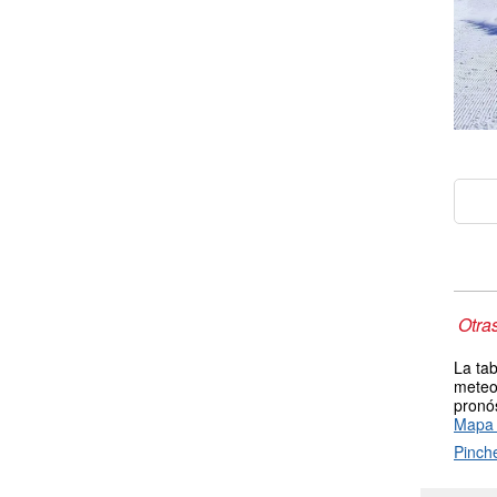
Otra
La tab
meteor
pronós
Mapa 
Pinch