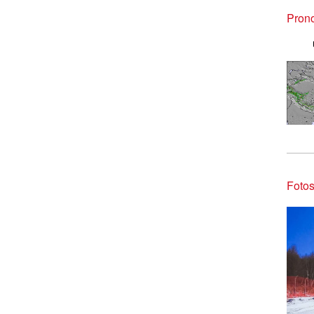
Pron
Foto