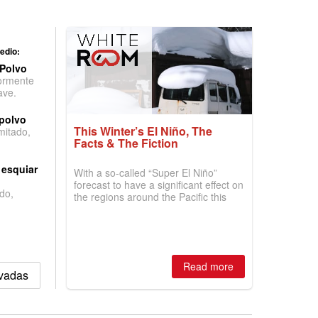
edio:
 Polvo
ormente
ave.
 polvo
This Winter’s El Niño, The
imitado,
Facts & The Fiction
 esquiar
With a so-called “Super El Niño”
forecast to have a significant effect on
do,
the regions around the Pacific this
winter, the question skiers are asking
is simple: book now or wait, and
where are the best odds?
Read more
evadas