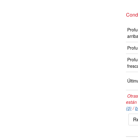
Cond
Profu
arrib
Profu
Profu
fresc
Últim
Otras
están
(0)
/
b
Re