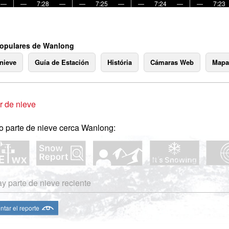
—
—
7:28
—
—
7:25
—
—
7:24
—
—
7:23
opulares de Wanlong
 nieve
Guía de Estación
História
Cámaras Web
Mapa
 de nieve
o parte de nieve cerca Wanlong:
y parte de nieve reciente
ntar el reporte