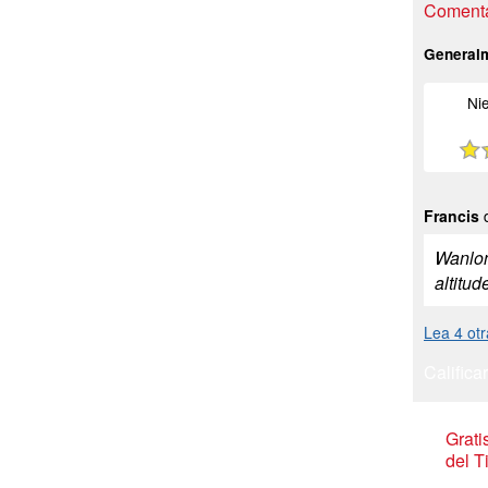
Comenta
General
Ni
Francis
d
Wanlong
altitud
Lea 4 otr
Calificar
Grat
del T