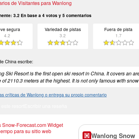
rios de Visitantes para Wanlong
mente:
3.2
En base a
4
votos y
5
comentarios
eve segura
Variedad de pistas
Fuera de pista
4.2
3.2
1.7
e China escribe:
 Ski Resort is the first open ski resort in China. It covers an a
e of 2110.3 meters at the highest. It is not only famous with snow
as críticas de Wanlong o entrega su propio comentario
 este resort
Escribir una reseña
is Snow-Forecast.com Widget
iempo para su sitio web