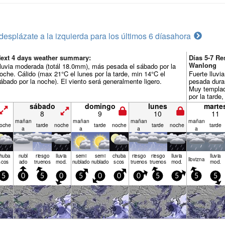
desplázate a la izquierda para los últimos 6 días
ahora
ext 4 days weather summary:
Días 5-7 R
Wanlong
luvia moderada (totál 18.0mm), más pesada el sábado por la
oche. Cálido (max 21°C el lunes por la tarde, min 14°C el
Fuerte lluvi
ábado por la noche). El viento será generalmente ligero.
pesada dura
Muy templad
por la tarde
noche). El v
sábado
domingo
lunes
marte
ligero.
8
9
10
11
mañan
mañan
mañan
mañan
oche
tarde
noche
tarde
noche
tarde
noche
tarde
a
a
a
a
huba
nubl
riesgo
lluvia
semi
semi
chuba
riesgo
riesgo
lluvia
lluvia
llov­izna
scos
ado
truenos
mod.
nublado
nublado
scos
truenos
truenos
mod.
mod.
5
0
5
0
5
0
0
0
5
5
5
5