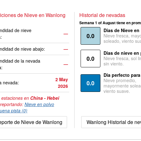
iciones de Nieve en Wanlong
Historial de nevadas
Semana 1 of August tiene en prom
ndidad de nieve
Dias de Nieve en
—
0.0
Nieve fresca, may
a:
soleado, viento su
ndidad de nieve abajo:
—
Dias de nieve en
0.0
Nieve fresca, sol l
ndidad de la nevada
sin viento.
—
a:
Dia perfecto para
2 May
Nieve promedio,
0.0
a nevada:
mayormente solea
2026
viento suave.
 estaciones en
China - Hebei
 reportando:
Nieve en polvo
uena pista (0)
porte de Nieve de Wanlong
Wanlong Historial de n