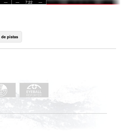
—
—
7:22
—
 de pistas