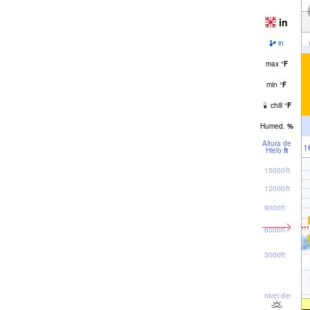
in
in
max
°
F
min
°
F
chill
°
F
Humed.
%
Altura de
1
Hielo
ft
15000ft
12000ft
9000ft
6000ft
3000ft
nivel del mar