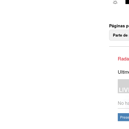
Páginas p
Parte de
Radar
Ultim
No ha
Prese