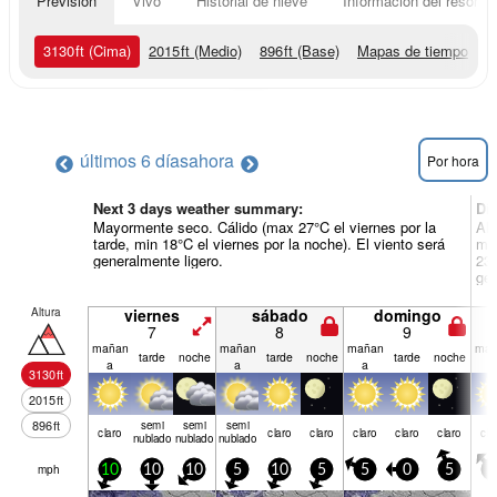
Previsión
Vivo
Historial de nieve
Información del resort
3130
ft
(Cima)
2015
ft
(Medio)
896
ft
(Base)
Mapas de tiempo
últimos 6 días
ahora
Por hora
Next 3 days weather summary:
Dí
Mayormente seco. Cálido (max 27°C el viernes por la
Alg
tarde, min 18°C el viernes por la noche). El viento será
mié
generalmente ligero.
23°
gen
Altura
viernes
sábado
domingo
7
8
9
mañan
mañan
mañan
mañ
tarde
noche
tarde
noche
tarde
noche
a
a
a
a
3130
ft
2015
ft
896
ft
semi
semi
semi
claro
claro
claro
claro
claro
claro
cla
nublado
nublado
nublado
mph
10
10
10
5
10
5
5
0
5
5