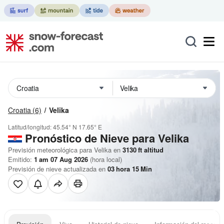
Croatia
(6)
Velika
Latitud/longitud:
45.54° N
17.65° E
Pronóstico de Nieve
para Velika
Previsión meteorológica para Velika en
3130
ft
altitud
Emitido:
1 am 07 Aug 2026
(hora local)
Previsión de nieve actualizada en
03
hora
15
Min