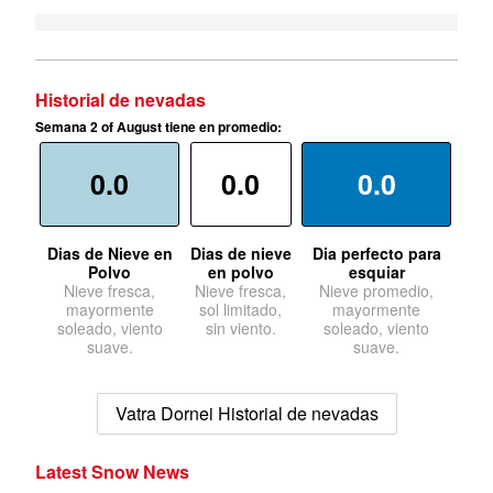
Historial de nevadas
Semana 2 of August tiene en promedio:
0.0
0.0
0.0
Dias de Nieve en
Dias de nieve
Dia perfecto para
Polvo
en polvo
esquiar
Nieve fresca,
Nieve fresca,
Nieve promedio,
mayormente
sol limitado,
mayormente
soleado, viento
sin viento.
soleado, viento
suave.
suave.
Vatra Dornei Historial de nevadas