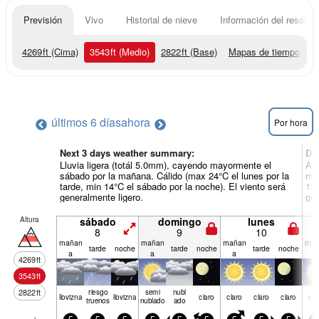
Previsión
Vivo
Historial de nieve
Información del resort
4269
ft
(Cima)
3543
ft
(Medio)
2822
ft
(Base)
Mapas de tiempo
últimos 6 días
ahora
Por hora
Next 3 days weather summary:
Dí
Lluvia ligera (totál 5.0mm), cayendo mayormente el
Alg
sábado por la mañana. Cálido (max 24°C el lunes por la
mié
tarde, min 14°C el sábado por la noche). El viento será
13°
generalmente ligero.
gen
Altura
sábado
domingo
lunes
8
9
10
mañan
mañan
mañan
mañ
tarde
noche
tarde
noche
tarde
noche
a
a
a
a
4269
ft
3543
ft
2822
ft
riesgo
semi
nubl
llov­izna
llov­izna
claro
claro
claro
claro
cla
truenos
nublado
ado