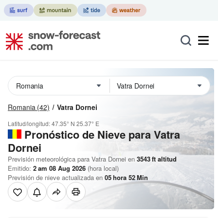
Romania
(42)
Vatra Dornei
Latitud/longitud:
47.35° N
25.37° E
Pronóstico de Nieve
para Vatra
Dornei
Previsión meteorológica para Vatra Dornei en
3543
ft
altitud
Emitido:
2 am 08 Aug 2026
(hora local)
Previsión de nieve actualizada en
05
hora
52
Min