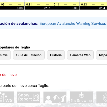
6:09
—
—
6:11
—
—
6:11
—
—
6:13
—
—
—
—
8:38
—
—
8:37
—
—
8:36
—
—
8:34
ación de avalanchas:
European Avalanche Warning Service
opulares de Teglio
 nieve
Guía de Estación
História
Cámaras Web
Mapa
 de nieve
o parte de nieve cerca Teglio: