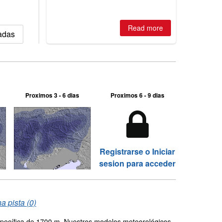
2026, northern hemisphere down to
two outdoor areas still open.
Read more
vadas
Proximos 3 - 6 dias
Proximos 6 - 9 dias
Registrarse o Iniciar
sesion para acceder
a pista (0)
específica de 1700 m. Nuestros modelos meteorológicos