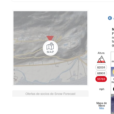
N
F
n
t
g
Altura
m
8203
ft
6890
ft
5578
ft
nu
mph
Ofertas de socios de Snow-Forecast
Mapa de
Nieve
Más