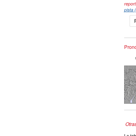
repor
pista 
Prono
Otra
La tab