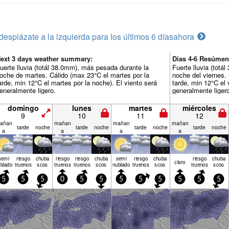
desplázate a la izquierda para los últimos 6 días
ahora
ext 3 days weather summary:
Días 4-6 Resúmen
uerte lluvia (totál 38.0mm), más pesada durante la
Fuerte lluvia (tot
oche de martes. Cálido (max 23°C el martes por la
noche del viernes. 
arde, min 12°C el martes por la noche). El viento será
tarde, min 12°C el 
eneralmente ligero.
generalmente liger
domingo
lunes
martes
miércoles
9
10
11
12
añan
mañan
mañan
mañan
tarde
noche
tarde
noche
tarde
noche
tarde
noche
a
a
a
a
semi
riesgo
chuba
riesgo
riesgo
chuba
semi
riesgo
chuba
riesgo
chuba
claro
blado
truenos
scos
truenos
truenos
scos
nublado
truenos
scos
truenos
scos
5
5
5
0
5
5
5
5
5
5
5
5