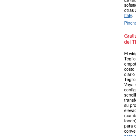
sofist
otras 
Italy
.
Pinch
Grat
del T
El wid
Teglio
empot
costo
diario
Teglio
Vaya 
config
sencil
transf
su pro
elevac
(cumb
fondo)
para e
conve