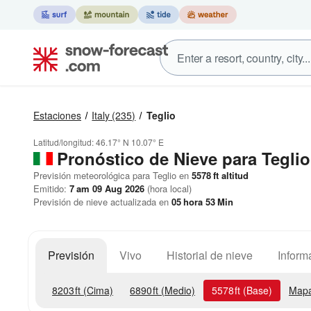
Estaciones
Italy
(235)
Teglio
Latitud/longitud:
46.17° N
10.07° E
Pronóstico de Nieve
para Teglio
Previsión meteorológica para Teglio en
5578
ft
altitud
Emitido:
7 am 09 Aug 2026
(hora local)
Previsión de nieve actualizada en
05
hora
53
Min
Previsión
Vivo
Historial de nieve
Inform
8203
ft
(Cima)
6890
ft
(Medio)
5578
ft
(Base)
Mapa