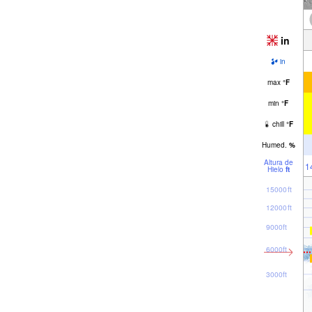
in
in
max
°
F
min
°
F
chill
°
F
Humed.
%
Altura de
1
Hielo
ft
15000ft
12000ft
9000ft
6000ft
3000ft