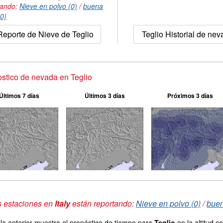
tando:
Nieve en polvo (0)
/
buena
(0)
Reporte de Nieve de Teglio
Teglio Historial de ne
stico de nevada en Teglio
Últimos 7 días
Últimos 3 días
Próximos 3 días
s estaciones en
Italy
están reportando:
Nieve en polvo (0)
/
buen
la anterior muestra el pronóstico de tiempo para
Teglio
en la altitud 