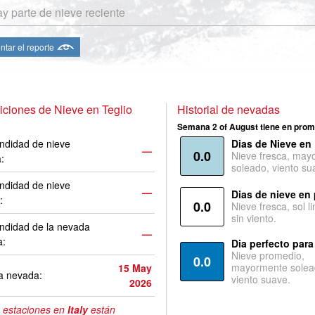
y parte de nieve reciente
ntar el reporte
ciones de Nieve en Teglio
Historial de nevadas
Semana 2 of August tiene en prom
ndidad de nieve
Dias de Nieve en
—
0.0
Nieve fresca, may
a:
soleado, viento su
ndidad de nieve
—
Dias de nieve en
:
0.0
Nieve fresca, sol l
sin viento.
ndidad de la nevada
—
a:
Dia perfecto para
Nieve promedio,
0.0
mayormente solea
15 May
a nevada:
viento suave.
2026
 estaciones en
Italy
están