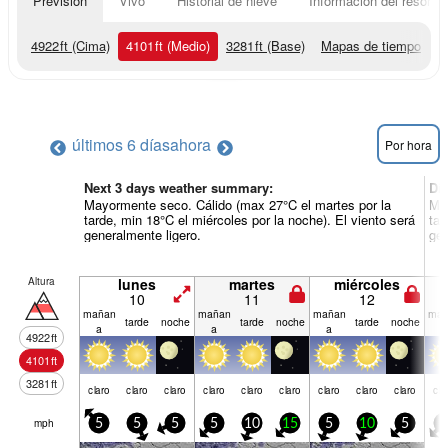
Previsión
Vivo
Historial de nieve
Información del resort
4922
ft
(Cima)
4101
ft
(Medio)
3281
ft
(Base)
Mapas de tiempo
últimos 6 días
ahora
Por hora
Next 3 days weather summary:
Dí
Mayormente seco. Cálido (max 27°C el martes por la
May
tarde, min 18°C el miércoles por la noche). El viento será
tar
generalmente ligero.
gen
Altura
lunes
martes
miércoles
10
11
12
mañan
mañan
mañan
mañ
tarde
noche
tarde
noche
tarde
noche
a
a
a
a
4922
ft
4101
ft
3281
ft
claro
claro
claro
claro
claro
claro
claro
claro
claro
cla
mph
5
5
5
5
10
15
5
10
5
5