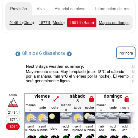
Previsión
Vivo
Historial de nieve
Información del resort
2149
ft
(Cima)
1877
ft
(Medio)
1601
ft
(Base)
Mapas de tiempo
últimos 6 días
ahora
Por hora
Next 3 days weather summary:
Dí
Mayormente seco. Muy templado (max 18°C el sábado
May
por la mañana, min 9°C el viernes por la noche). El viento
mañ
será generalmente ligero.
gen
Altura
viernes
sábado
domingo
7
8
9
mañan
mañan
mañan
mañ
tarde
noche
tarde
noche
tarde
noche
a
a
a
a
2149
ft
1877
ft
1601
ft
semi
semi
nubl
semi
semi
nubl
nubl
nubl
claro
cla
nublado
nublado
ado
nublado
nublado
ado
ado
ado