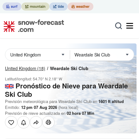
United Kingdom
(18)
Weardale Ski Club
Latitud/longitud:
54.70° N
2.18° W
Pronóstico de Nieve
para Weardale
Ski Club
Previsión meteorológica para Weardale Ski Club en
1601
ft
altitud
Emitido:
12 pm 07 Aug 2026
(hora local)
Previsión de nieve actualizada en
02
hora
07
Min