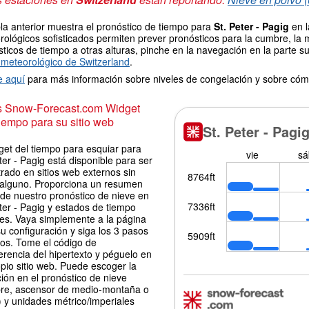
la anterior muestra el pronóstico de tiempo para
St. Peter - Pagig
en l
ológicos sofisticados permiten prever pronósticos para la cumbre, la 
ticos de tiempo a otras alturas, pinche en la navegación en la parte sup
meteorológico de Switzerland
.
e aquí
para más información sobre niveles de congelación y sobre cóm
is Snow-Forecast.com Widget
iempo para su sitio web
get del tiempo para esquiar para
ter - Pagig está disponible para ser
rado en sitios web externos sin
 alguno. Proporciona un resumen
 de nuestro pronóstico de nieve en
ter - Pagig y estados de tiempo
les. Vaya simplemente a la página
u configuración y siga los 3 pasos
los. Tome el código de
erencia del hipertexto y péguelo en
pio sitio web. Puede escoger la
ión en el pronóstico de nieve
re, ascensor de medio-montaña o
 y unidades métrico/imperiales