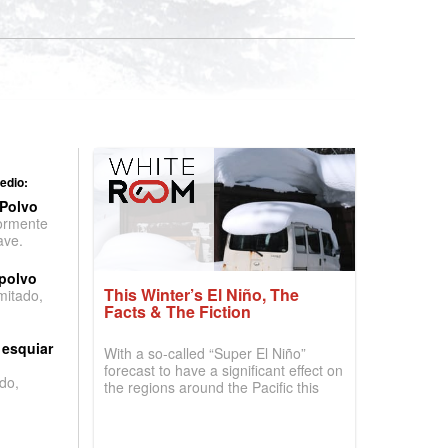
edio:
 Polvo
ormente
ave.
 polvo
This Winter’s El Niño, The
imitado,
Facts & The Fiction
 esquiar
With a so-called “Super El Niño”
forecast to have a significant effect on
do,
the regions around the Pacific this
winter, the question skiers are asking
is simple: book now or wait, and
where are the best odds?