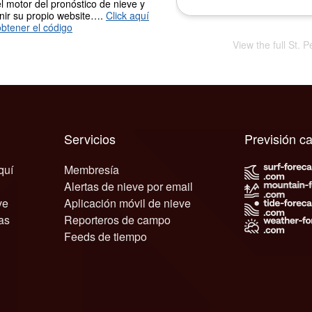
l motor del pronóstico de nieve y
nir su propio website….
Click aquí
btener el código
View the full St. 
Servicios
Previsión c
quí
Membresía
Alertas de nieve por email
ve
Aplicación móvil de nieve
as
Reporteros de campo
Feeds de tiempo