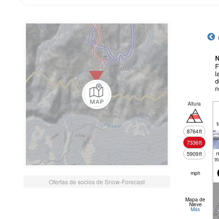
N
F
l
d
n
Altura
t
8764
ft
7336
ft
5909
ft
r
tr
mph
Ofertas de socios de Snow-Forecast
Mapa de
Nieve
Más