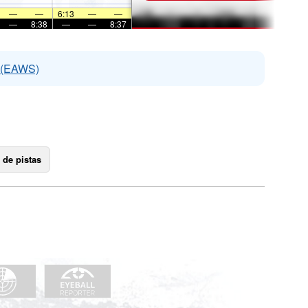
—
—
6:13
—
—
—
8:38
—
—
8:37
s (EAWS)
 de pistas