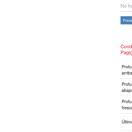
No ha
Prese
Condi
Pagi
Profu
arrib
Profu
abajo
Profu
fresc
Últim