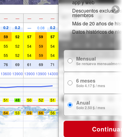
app y web
Descuentos exclusivos para
miembros
—
—
—
—
—
Más de 20 años de historial d
0.2
0.2
0.2
—
0.08
Datos históricos de nieve
59
52
57
59
57
55
52
54
59
54
55
52
54
59
54
Mensual
7
Se renueva mensualmente
76
69
61
69
71
13600
13900
13900
13900
14300
6 meses
24
Solo 4.17 $ / mes
51
48
50
52
51
Anual
29
Solo 2.50 $ / mes
64
53
59
66
56
Continuar