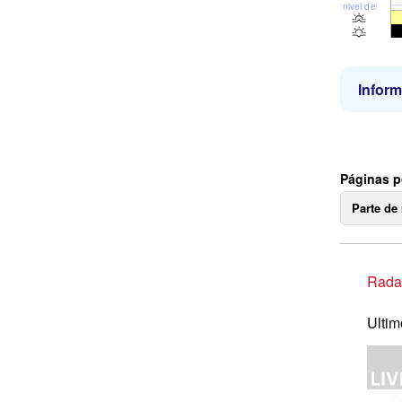
nivel del mar
Inform
Páginas po
Parte de
Radar
Ultim