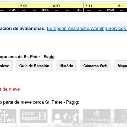
—
—
6:09
—
—
6:09
—
—
6:11
—
—
6:11
—
8:45
—
—
8:44
—
—
8:42
—
—
8:40
—
ación de avalanchas:
European Avalanche Warning Service
pulares de St. Peter - Pagig
 nieve
Guía de Estación
História
Cámaras Web
Mapa
 de nieve
o parte de nieve cerca St. Peter - Pagig: