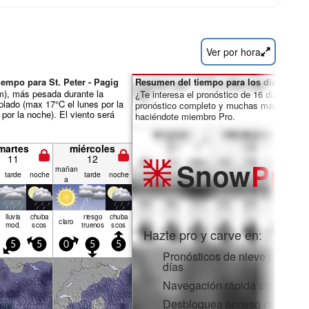
Ver por hora
empo para St. Peter - Pagig
Resumen del tiempo para los días 7-16:
mm), más pesada durante la
¿Te interesa el pronóstico de 16 días? Des
lado (max 17°C el lunes por la
pronóstico completo y muchas más funcio
por la noche). El viento será
haciéndote miembro Pro.
martes
miércoles
11
12
Snow
Pro
mañan
tarde
noche
tarde
noche
a
lluvia
chuba
riesgo
chuba
claro
mod.
scos
truenos
scos
Hazte pro y carve en:
5
5
0
5
5
Pronósticos de nieve por hora
días
Navegación rápida sin anunc
Desbloquea acceso completo 