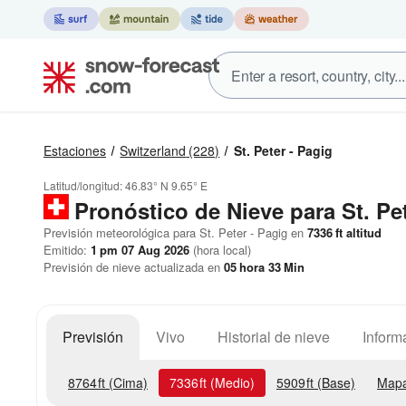
Estaciones
Switzerland
(228)
St. Peter - Pagig
Latitud/longitud:
46.83° N
9.65° E
Pronóstico de Nieve
para St. Pe
Previsión meteorológica para St. Peter - Pagig en
7336
ft
altitud
Emitido:
1 pm 07 Aug 2026
(hora local)
Previsión de nieve actualizada en
05
hora
33
Min
Previsión
Vivo
Historial de nieve
Inform
8764
ft
(Cima)
7336
ft
(Medio)
5909
ft
(Base)
Mapa