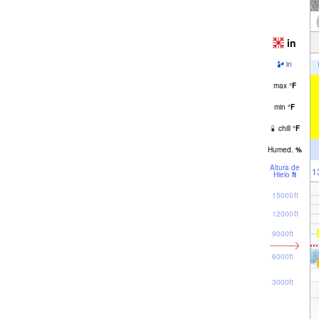
in
in
max
°
F
min
°
F
chill
°
F
Humed.
%
Altura de
1
Hielo
ft
15000ft
12000ft
9000ft
6000ft
3000ft