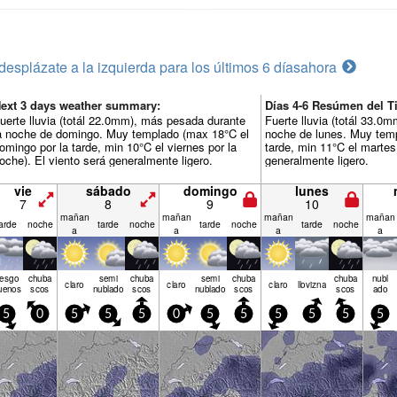
desplázate a la izquierda para los últimos 6 días
ahora
ext 3 days weather summary:
Días 4-6 Resúmen del Ti
uerte lluvia (totál 22.0mm), más pesada durante
Fuerte lluvia (totál 33.0
a noche de domingo. Muy templado (max 18°C el
noche de lunes. Muy temp
omingo por la tarde, min 10°C el viernes por la
tarde, min 11°C el martes 
oche). El viento será generalmente ligero.
generalmente ligero.
vie
sábado
domingo
lunes
7
8
9
10
mañan
mañan
mañan
mañan
arde
noche
tarde
noche
tarde
noche
tarde
noche
a
a
a
a
iesgo
chuba
semi
chuba
semi
chuba
chuba
nubl
claro
claro
claro
llov­izna
uenos
scos
nublado
scos
nublado
scos
scos
ado
5
0
5
5
5
0
5
5
5
5
5
5