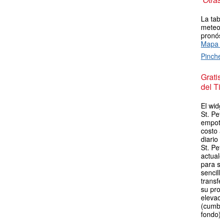
La tab
meteor
pronós
Mapa 
Pinch
Grat
del T
El wid
St. Pe
empot
costo
diario
St. Pe
actua
para s
sencil
transf
su pro
elevac
(cumb
fondo)