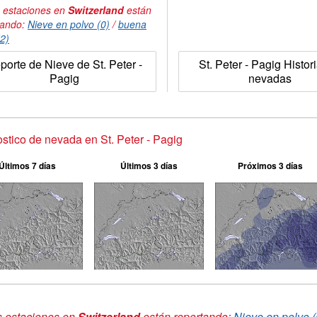
 estaciones en
Switzerland
están
tando:
Nieve en polvo (0)
/
buena
(2)
porte de Nieve de St. Peter -
St. Peter - Pagig Histor
Pagig
nevadas
stico de nevada en St. Peter - Pagig
Últimos 7 días
Últimos 3 días
Próximos 3 días
s estaciones en
Switzerland
están reportando:
Nieve en polvo (