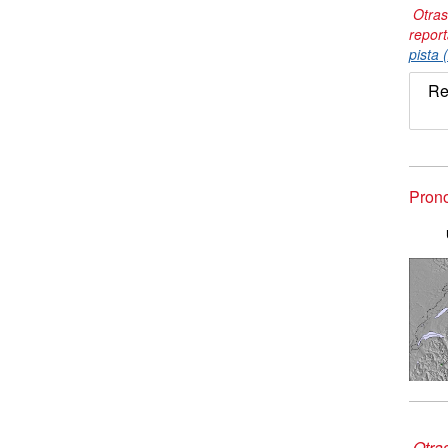
Otras
repor
pista 
Re
Prono
Otra