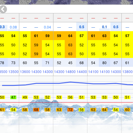
—
—
—
—
—
—
—
—
—
—
—
—
0.3
0.5
0.1
0.5
0.08
—
—
0.04
—
—
—
—
55
54
55
61
59
59
64
57
61
63
54
57
55
50
52
59
54
55
63
52
55
55
54
55
55
50
52
59
54
55
63
50
55
55
54
55
78
73
60
55
71
52
45
68
54
80
67
61
3500
13500
13600
14300
14300
14300
14800
14400
14100
14100
14300
13800
50
47
49
53
52
53
56
51
53
53
50
51
61
54
58
68
58
63
72
56
63
64
54
60