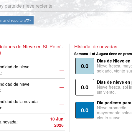
y parte de nieve reciente
ntar el reporte
ciones de Nieve en St. Peter -
Historial de nevadas
g
Semana 1 of August tiene en prom
Dias de Nieve en
0.0
Nieve fresca, may
ndidad de nieve
—
soleado, viento su
a:
Dias de nieve en
ndidad de nieve
0.0
—
Nieve fresca, sol l
:
sin viento.
ndidad de la nevada
Dia perfecto para
—
a:
Nieve promedio,
0.0
mayormente solea
viento suave.
10 Jun
a nevada:
2026