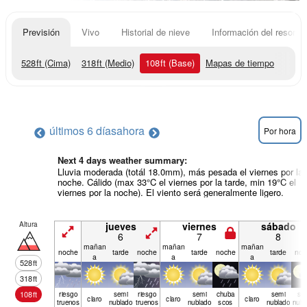
Previsión
Vivo
Historial de nieve
Información del resort
528
ft
(Cima)
318
ft
(Medio)
108
ft
(Base)
Mapas de tiempo
últimos 6 días
ahora
Por hora
Next 4 days weather summary:
Lluvia moderada (totál 18.0mm), más pesada el viernes por la
noche. Cálido (max 33°C el viernes por la tarde, min 19°C el
viernes por la noche). El viento será generalmente ligero.
Altura
jueves
viernes
sábado
6
7
8
mañan
mañan
mañan
noche
tarde
noche
tarde
noche
tarde
noc
a
a
a
528
ft
318
ft
108
ft
riesgo
semi
riesgo
semi
chuba
semi
se
claro
claro
claro
truenos
nublado
truenos
nublado
scos
nublado
nubl