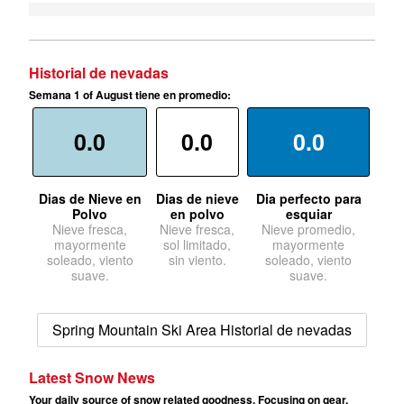
Historial de nevadas
Semana 1 of August tiene en promedio:
0.0
0.0
0.0
Dias de Nieve en
Dias de nieve
Dia perfecto para
Polvo
en polvo
esquiar
Nieve fresca,
Nieve fresca,
Nieve promedio,
mayormente
sol limitado,
mayormente
soleado, viento
sin viento.
soleado, viento
suave.
suave.
Spring Mountain Ski Area Historial de nevadas