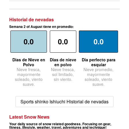
Historial de nevadas
Semana 2 of August tiene en promedio:
0.0
0.0
0.0
Dias de Nieve en
Dias de nieve
Dia perfecto para
Polvo
en polvo
esquiar
Nieve fresca,
Nieve fresca,
Nieve promedio,
mayormente
sol limitado,
mayormente
soleado, viento
sin viento.
soleado, viento
suave.
suave.
Sports shinko Ishiuchi Historial de nevadas