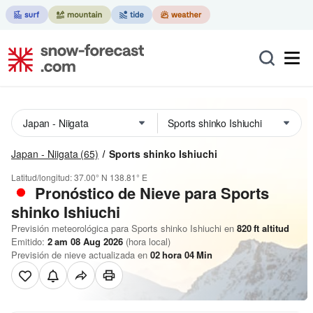
Japan - Niigata
(65)
Sports shinko Ishiuchi
Latitud/longitud:
37.00° N
138.81° E
Pronóstico de Nieve
para Sports
shinko Ishiuchi
Previsión meteorológica para Sports shinko Ishiuchi en
820
ft
altitud
Emitido:
2 am 08 Aug 2026
(hora local)
Previsión de nieve actualizada en
02
hora
04
Min