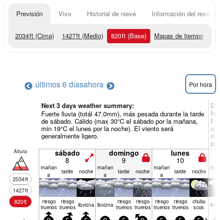
Previsión
Vivo
Historial de nieve
Información del resort
2034
ft
(Cima)
1427
ft
(Medio)
820
ft
(Base)
Mapas de tiempo
últimos 6 días
ahora
Por hora
Next 3 days weather summary:
Dí
Ish
Fuerte lluvia (totál 47.0mm), más pesada durante la tarde
de sábado. Cálido (max 30°C el sábado por la mañana,
Fue
min 19°C el lunes por la noche). El viento será
de 
generalmente ligero.
min
gen
Altura
sábado
domingo
lunes
8
9
10
mañan
mañan
mañan
mañ
tarde
noche
tarde
noche
tarde
noche
a
a
a
a
2034
ft
1427
ft
820
ft
riesgo
riesgo
riesgo
riesgo
riesgo
riesgo
chuba
llov­izna
llov­izna
llov­
truenos
truenos
truenos
truenos
truenos
truenos
scos