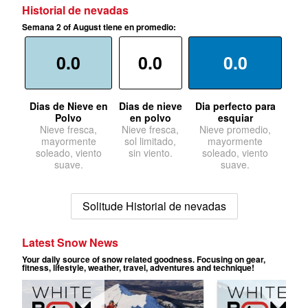
Historial de nevadas
Semana 2 of August tiene en promedio:
0.0
0.0
0.0
Dias de Nieve en
Dias de nieve
Dia perfecto para
Polvo
en polvo
esquiar
Nieve fresca,
Nieve fresca,
Nieve promedio,
mayormente
sol limitado,
mayormente
soleado, viento
sin viento.
soleado, viento
suave.
suave.
Solitude Historial de nevadas