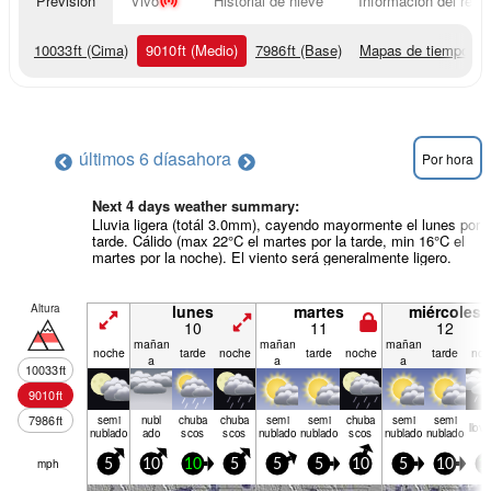
Previsión
Vivo
Historial de nieve
Información del resor
10033
ft
(Cima)
9010
ft
(Medio)
7986
ft
(Base)
Mapas de tiempo
últimos 6 días
ahora
Por hora
Next 4 days weather summary:
Lluvia ligera (totál 3.0mm), cayendo mayormente el lunes por l
tarde. Cálido (max 22°C el martes por la tarde, min 16°C el
martes por la noche). El viento será generalmente ligero.
Altura
lunes
martes
miércoles
10
11
12
mañan
mañan
mañan
noche
tarde
noche
tarde
noche
tarde
noc
a
a
a
10033
ft
9010
ft
7986
ft
semi
nubl
chuba
chuba
semi
semi
chuba
semi
semi
llov­
nublado
ado
scos
scos
nublado
nublado
scos
nublado
nublado
mph
5
10
10
5
5
5
10
5
10
1