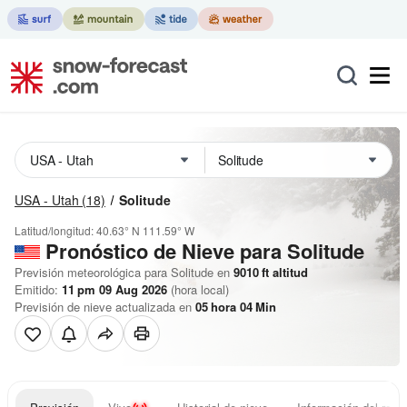
USA - Utah
(18)
Solitude
Latitud/longitud:
40.63° N
111.59° W
Pronóstico de Nieve
para Solitude
Previsión meteorológica para Solitude en
9010
ft
altitud
Emitido:
11 pm 09 Aug 2026
(hora local)
Previsión de nieve actualizada en
05
hora
04
Min