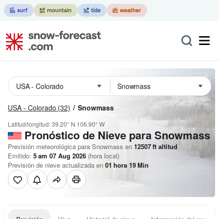
USA - Colorado
(32)
Snowmass
Latitud/longitud:
39.20° N
106.90° W
Pronóstico de Nieve
para Snowmass
Previsión meteorológica para Snowmass en
12507
ft
altitud
Emitido:
5 am 07 Aug 2026
(hora local)
Previsión de nieve actualizada en
01
hora
19
Min