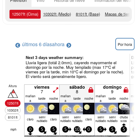
Previsión
Vivo
Historial de nieve
Información del resort
12507
ft
(Cima)
10302
ft
(Medio)
8101
ft
(Base)
Mapas de tiempo
últimos 6 días
ahora
Por hora
Next 3 days weather summary:
Dí
Lluvia ligera (totál 2.0mm), cayendo mayormente el
Llu
domingo por la noche. Muy templado (max 17°C el
por
viernes por la tarde, min 10°C el domingo por la noche).
tar
El viento será generalmente ligero.
gen
Altura
viernes
sábado
domingo
7
8
9
mañan
mañan
mañan
mañ
tarde
noche
tarde
noche
tarde
noche
a
a
a
a
12507
ft
10302
ft
8101
ft
semi
semi
semi
semi
semi
chuba
se
claro
claro
claro
nublado
nublado
nublado
nublado
nublado
scos
nubl
mph
0
5
5
5
10
0
5
5
5
5