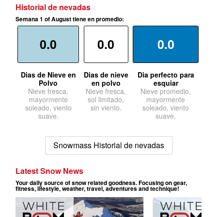
Historial de nevadas
Semana 1 of August tiene en promedio:
0.0
0.0
0.0
Dias de Nieve en
Dias de nieve
Dia perfecto para
Polvo
en polvo
esquiar
Nieve fresca,
Nieve fresca,
Nieve promedio,
mayormente
sol limitado,
mayormente
soleado, viento
sin viento.
soleado, viento
suave.
suave.
Snowmass Historial de nevadas